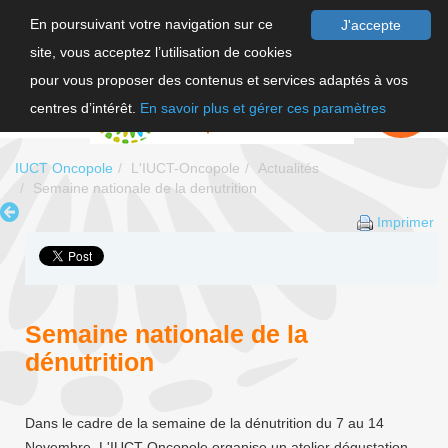
En poursuivant votre navigation sur ce
J'accepte
site, vous acceptez l’utilisation de cookies
F
pour vous proposer des contenus et services adaptés à vos
EN
FAIRE UN
DON
centres d’intérêt.
En savoir plus et gérer ces paramètres
IUCT Oncopole
L'IUCT-Oncopole
Actualités
Semaine nationale de la denutrition
Imprimer
Semaine nationale de la
dénutrition
Dans le cadre de la semaine de la dénutrition du 7 au 14
Novembre. L'IUCT-Oncopole organise un atelier dégustation