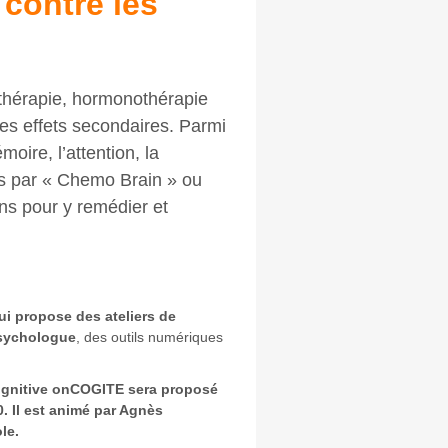
 contre les
othérapie, hormonothérapie
es effets secondaires. Parmi
moire, l’attention, la
ois par « Chemo Brain » ou
ens pour y remédier et
ui propose des
ateliers de
psychologue
, des outils numériques
 cognitive onCOGITE sera proposé
. Il est animé par Agnès
ole.