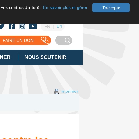
 vos centres d’intérêt.
En savoir plus et gérer
J'accepte
FR
EN
FAIRE UN DON
GNER
NOUS SOUTENIR
Imprimer