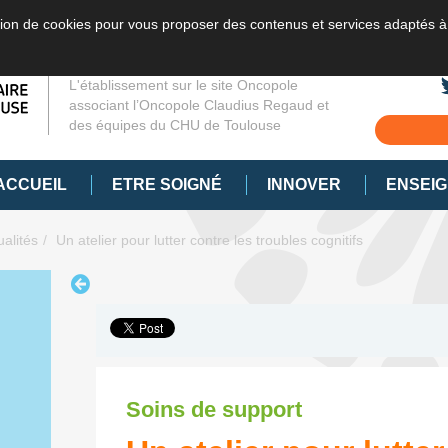
sation de cookies pour vous proposer des contenus et services adaptés à
L'établissement sur le site Oncopole
associant l’Oncopole Claudius Regaud et
des équipes du CHU de Toulouse
ACCUEIL
ETRE SOIGNÉ
INNOVER
ENSEI
ualités
Un atelier pour lutter contre les troubles cognitifs
Soins de support