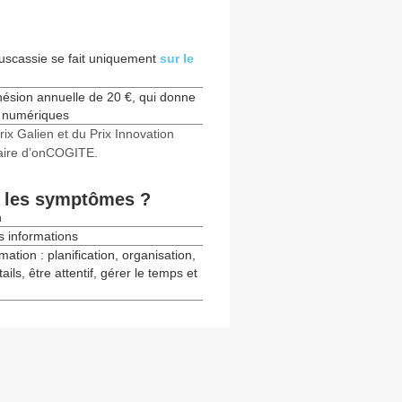
Ruscassie se fait uniquement
sur le
hésion annuelle de 20 €, qui donne
ls numériques
ix Galien et du Prix Innovation
naire d’onCOGITE.
nt les symptômes ?
n
s informations
rmation : planification, organisation,
ils, être attentif, gérer le temps et