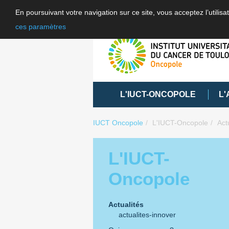
En poursuivant votre navigation sur ce site, vous acceptez l’utili
ces paramètres
L'IUCT-ONCOPOLE
L'
IUCT Oncopole
L'IUCT-Oncopole
Act
L'IUCT-
Oncopole
Actualités
actualites-innover