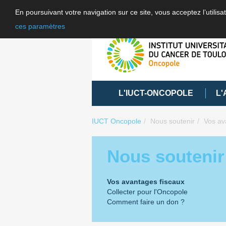
En poursuivant votre navigation sur ce site, vous acceptez l’utili
ces paramètres
L'IUCT-ONCOPOLE
L'
IUCT Oncopole
Nous soutenir
Vos av
Nous soutenir
Vos avantages fiscaux
Collecter pour l'Oncopole
Comment faire un don ?