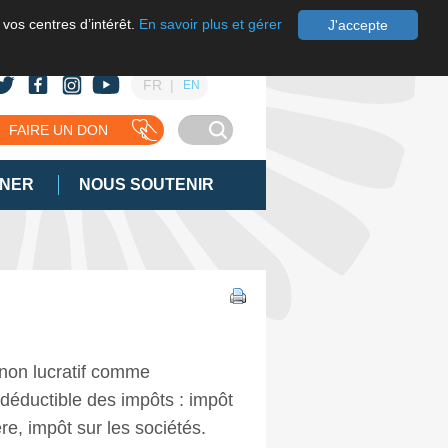
 vos centres d’intérêt.
En savoir plus et gérer
J'accepte
FR
EN
FAIRE UN DON
GNER
NOUS SOUTENIR
 non lucratif comme
déductible des impôts : impôt
re, impôt sur les sociétés.