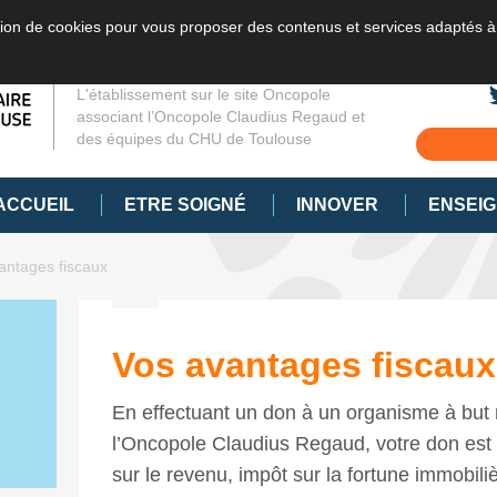
sation de cookies pour vous proposer des contenus et services adaptés à
L'établissement sur le site Oncopole
associant l’Oncopole Claudius Regaud et
des équipes du CHU de Toulouse
ACCUEIL
ETRE SOIGNÉ
INNOVER
ENSEI
antages fiscaux
Vos avantages fiscaux
En effectuant un don à un organisme à but
l’Oncopole Claudius Regaud, votre don est 
sur le revenu, impôt sur la fortune immobiliè