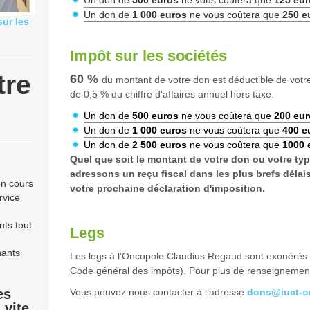
Un don de
500 euros
ne vous coûtera que
125 eur
Un don de
1 000 euros
ne vous coûtera que
250 e
sur les
Impôt sur les sociétés
tre
60 %
du montant de votre don est déductible de votre 
de 0,5 % du chiffre d'affaires annuel hors taxe.
Un don de
500 euros
ne vous coûtera que
200 eur
Un don de
1 000 euros
ne vous coûtera que
400 e
Un don de
2 500 euros
ne vous coûtera que
1000 
Quel que soit le montant de votre don ou votre ty
adressons un reçu fiscal dans les plus brefs délais
en cours
votre prochaine déclaration d'imposition.
rvice
nts tout
Legs
nants
Les legs à l’Oncopole Claudius Regaud sont exonérés d
Code général des impôts). Pour plus de renseignement
es
Vous pouvez nous contacter à l’adresse
dons@iuct-on
 vite