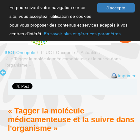
En poursuivant votre navigation sur ce
J'accepte
site, vous acceptez l’utilisation de cookies
F
pour vous proposer des contenus et services adaptés à vos
EN
FAIRE UN
DON
centres d’intérêt.
En savoir plus et gérer ces paramètres
IUCT Oncopole
L'IUCT-Oncopole
Actualités
« Tagger la molécule médicamenteuse et la suivre dans
l’organisme »
Imprimer
« Tagger la molécule
médicamenteuse et la suivre dans
l'organisme »