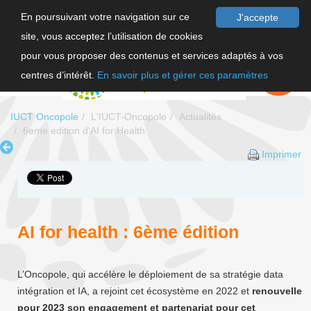
En poursuivant votre navigation sur ce
J'accepte
site, vous acceptez l’utilisation de cookies
F
pour vous proposer des contenus et services adaptés à vos
EN
FAIRE UN
DON
centres d’intérêt.
En savoir plus et gérer ces paramètres
IUCT Oncopole
L'IUCT-Oncopole
Actualités
6eme edition d'AI for Health
Imprimer
AI for health : 6ème édition
L’Oncopole, qui accélère le déploiement de sa stratégie data
intégration et IA, a rejoint cet écosystème en 2022 et
renouvelle
pour 2023 son engagement et partenariat pour cet