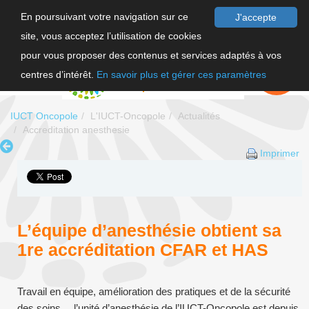
En poursuivant votre navigation sur ce
J'accepte
site, vous acceptez l’utilisation de cookies
F
pour vous proposer des contenus et services adaptés à vos
EN
FAIRE UN
DON
centres d’intérêt.
En savoir plus et gérer ces paramètres
IUCT Oncopole
L'IUCT-Oncopole
Actualités
Accreditation anesthesie
Imprimer
L’équipe d’anesthésie obtient sa
1re accréditation CFAR et HAS
Travail en équipe, amélioration des pratiques et de la sécurité
des soins… l’unité d’anesthésie de l’IUCT-Oncopole est depuis