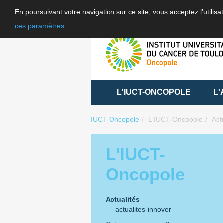
En poursuivant votre navigation sur ce site, vous acceptez l’utili
ces paramètres
L'IUCT-ONCOPOLE
L'
IUCT Oncopole
L'IUCT-Oncopole
Act
L'IUCT-
Oncopole
Actualités
actualites-innover