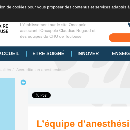
sation de cookies pour vous proposer des contenus et services adaptés à
L'établissement sur le site Oncopole
associant l’Oncopole Claudius Regaud et
des équipes du CHU de Toulouse
ACCUEIL
ETRE SOIGNÉ
INNOVER
ENSEI
ualités
Accreditation anesthesie
L’équipe d’anesthési