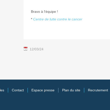
Bravo à l'équipe !
*
Centre de lutte contre le cancer
12/03/24
les
Contact
Espace presse
Plan du site
Recrutement