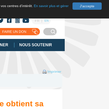
 vos centres d’intérêt.
En savoir plus et gérer
J'accepte
FR
EN
FAIRE UN DON
GNER
NOUS SOUTENIR
Imprimer
e obtient sa