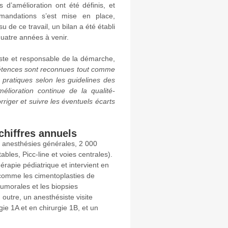
d’amélioration ont été définis, et
mandations s’est mise en place,
u de ce travail, un bilan a été établi
s quatre années à venir.
te et responsable de la démarche,
pétences sont reconnues tout comme
 pratiques selon les guidelines des
mélioration continue de la qualité-
rriger et suivre les éventuels écarts
chiffres annuels
00 anesthésies générales, 2 000
les, Picc-line et voies centrales).
érapie pédiatrique et intervient en
s comme les cimentoplasties de
umorales et les biopsies
outre, un anesthésiste visite
gie 1A et en chirurgie 1B, et un