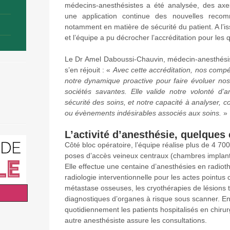
médecins-anesthésistes a été analysée, des axes 
une application continue des nouvelles recom
notamment en matière de sécurité du patient. A l’iss
et l’équipe a pu décrocher l’accréditation pour le
Le Dr Amel Daboussi-Chauvin, médecin-anesthésis
s’en réjouit : «
Avec cette accréditation, nos com
notre dynamique proactive pour faire évoluer nos
sociétés savantes. Elle valide notre volonté d’a
sécurité des soins, et notre capacité à analyser, co
ou évènements indésirables associés aux soins.
»
L’activité d’anesthésie, quelques 
Côté bloc opératoire, l’équipe réalise plus de 4 7
poses d’accès veineux centraux (chambres implantab
Elle effectue une centaine d’anesthésies en radioth
radiologie interventionnelle pour les actes pointu
métastase osseuses, les cryothérapies de lésions t
diagnostiques d’organes à risque sous scanner. En 
quotidiennement les patients hospitalisés en chirur
autre anesthésiste assure les consultations.