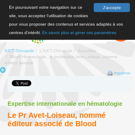
En poursuivant votre navigation sur ce
J'accepte
site, vous acceptez l’utilisation de cookies
F
pour vous proposer des contenus et services adaptés à vos
EN
FAIRE UN
DON
centres d’intérêt.
En savoir plus et gérer ces paramètres
IUCT Oncopole
L'IUCT-Oncopole
Actualités
Blood Hématologie : le professeur Avet-Loiseau, nommé
éditeur associé
Imprimer
Expertise internationale en hématologie
Le Pr Avet-Loiseau, nommé
éditeur associé de Blood