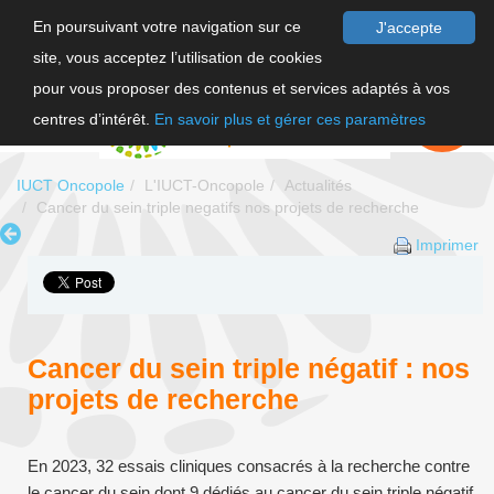
En poursuivant votre navigation sur ce
J'accepte
site, vous acceptez l’utilisation de cookies
F
pour vous proposer des contenus et services adaptés à vos
EN
FAIRE UN
DON
centres d’intérêt.
En savoir plus et gérer ces paramètres
IUCT Oncopole
L'IUCT-Oncopole
Actualités
Cancer du sein triple negatifs nos projets de recherche
Imprimer
Cancer du sein triple négatif : nos
projets de recherche
En 2023, 32 essais cliniques consacrés à la recherche contre
le cancer du sein dont 9 dédiés au cancer du sein triple négatif