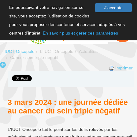
En poursuivant votre navigation sur ce
J'accepte
site, vous acceptez l’utilisation de cookies
F
pour vous proposer des contenus et services adaptés à vos
EN
FAIRE UN
DON
centres d’intérêt.
En savoir plus et gérer ces paramètres
IUCT Oncopole
L'IUCT-Oncopole
Actualités
Cancer sein triple negatif
Imprimer
3 mars 2024 : une journée dédiée
au cancer du sein triple négatif
L'IUCT-Oncopole fait le point sur les défis relevés par les
médecins et les chercheurs pour luttre contre ce cancer agressif