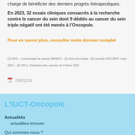
charge de bénéficier des derniers progrès thérapeutiques.
En 2023, 32 essais cliniques consacrés à la recherche
contre le cancer du sein dont 9 dédiés au cancer du sein
triple négatif ont été menés à l’Oncopole.
Pour en savoir plus, consulter notre dossier complet
[1] HAS – communiqué de presse 06/09/21 - [2] Onco-Occitanie - [3] Journée ONCORIF, mars
2022 – [4] INCa, Panorama des cancers en France 2023
29/02/24
L'IUCT-Oncopole
Actualités
actualites-innover
Qui sommes-nous ?