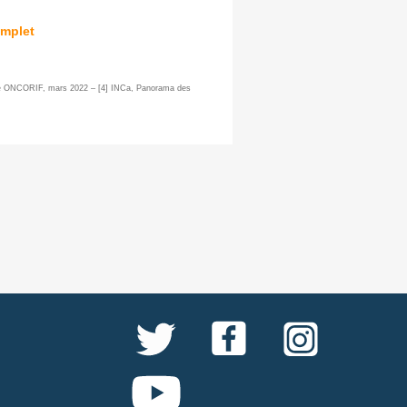
omplet
née ONCORIF, mars 2022 – [4] INCa, Panorama des