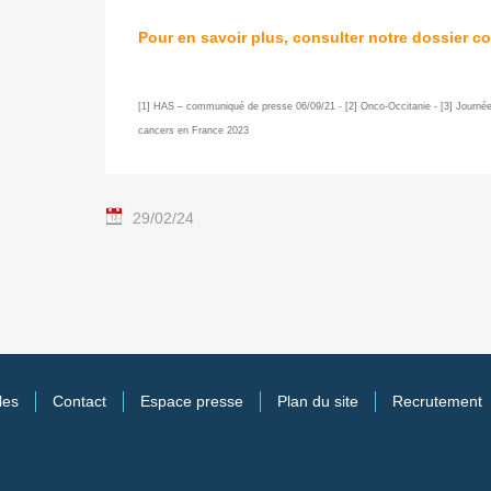
Pour en savoir plus, consulter notre dossier c
[1] HAS – communiqué de presse 06/09/21 - [2] Onco-Occitanie - [3] Jour
cancers en France 2023
29/02/24
les
Contact
Espace presse
Plan du site
Recrutement