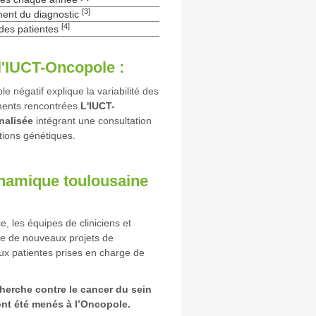
[3]
ent du diagnostic
[4]
des patientes
l'IUCT-Oncopole :
e négatif explique la variabilité des
ements rencontrées.
L'IUCT-
nalisée
intégrant une consultation
tions génétiques.
ynamique toulousaine
, les équipes de cliniciens et
e de nouveaux projets de
ux patientes prises en charge de
cherche contre le cancer du sein
ont été menés à l’Oncopole.