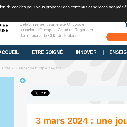
sation de cookies pour vous proposer des contenus et services adaptés à
L'établissement sur le site Oncopole
associant l’Oncopole Claudius Regaud et
des équipes du CHU de Toulouse
ACCUEIL
ETRE SOIGNÉ
INNOVER
ENSEI
ualités
Cancer sein triple negatif
3 mars 2024 : une jo