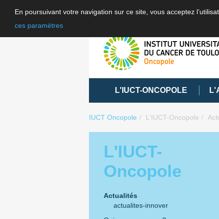
En poursuivant votre navigation sur ce site, vous acceptez l’utili
ces paramètres
L'IUCT-ONCOPOLE
L'
IUCT Oncopole
L'IUCT-Oncopole
Act
L'IUCT-
Oncopole
Actualités
actualites-innover