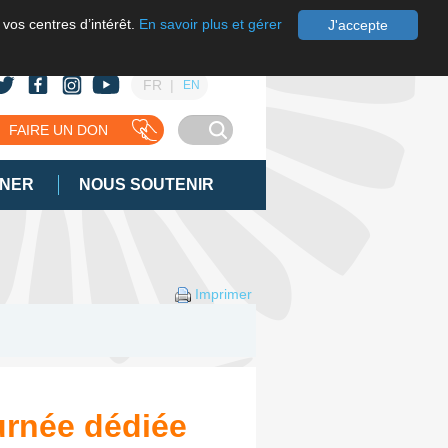
 vos centres d’intérêt.
En savoir plus et gérer
J'accepte
FR
EN
FAIRE UN DON
GNER
NOUS SOUTENIR
Imprimer
urnée dédiée