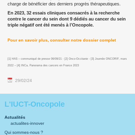
charge de bénéficier des derniers progrès thérapeutiques.
En 2023, 32 essais cliniques consacrés à la recherche
contre le cancer du sein dont 9 dédiés au cancer du sein
triple négatif ont été menés à l’Oncopole.
Pour en savoir plus, consulter notre dossier complet
[1] HAS – communiqué de presse 06/09/21 - [2] Onco-Occitanie - [3] Journée ONCORIF, mars
2022 – [4] INCa, Panorama des cancers en France 2023
29/02/24
L'IUCT-Oncopole
Actualités
actualites-innover
Qui sommes-nous ?