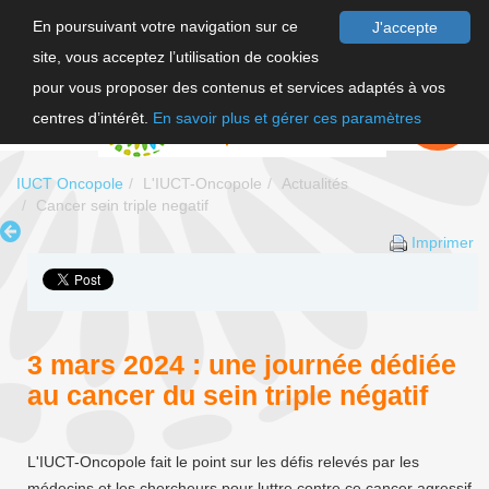
En poursuivant votre navigation sur ce
J'accepte
site, vous acceptez l’utilisation de cookies
F
pour vous proposer des contenus et services adaptés à vos
EN
FAIRE UN
DON
centres d’intérêt.
En savoir plus et gérer ces paramètres
IUCT Oncopole
L'IUCT-Oncopole
Actualités
Cancer sein triple negatif
Imprimer
3 mars 2024 : une journée dédiée
au cancer du sein triple négatif
L'IUCT-Oncopole fait le point sur les défis relevés par les
médecins et les chercheurs pour luttre contre ce cancer agressif