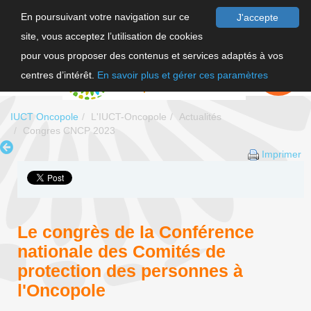
En poursuivant votre navigation sur ce
J'accepte
site, vous acceptez l’utilisation de cookies
F
pour vous proposer des contenus et services adaptés à vos
EN
FAIRE UN
DON
centres d’intérêt.
En savoir plus et gérer ces paramètres
IUCT Oncopole
L'IUCT-Oncopole
Actualités
Congres CNCP 2023
Imprimer
Le congrès de la Conférence
nationale des Comités de
protection des personnes à
l'Oncopole