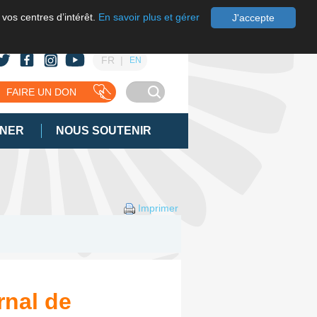
 vos centres d’intérêt.
En savoir plus et gérer
J'accepte
FR
EN
FAIRE UN DON
GNER
NOUS SOUTENIR
Imprimer
rnal de