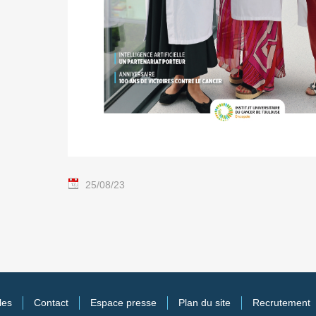
25/08/23
les
Contact
Espace presse
Plan du site
Recrutement