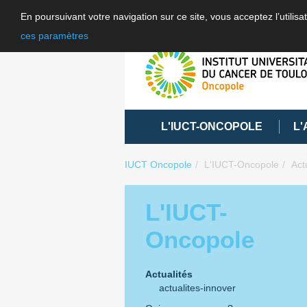
En poursuivant votre navigation sur ce site, vous acceptez l’utili
ces paramètres
L'IUCT-ONCOPOLE
L'
IUCT Oncopole
L'IUCT-Oncopole
Act
L'IUCT-
Oncopole
Actualités
actualites-innover