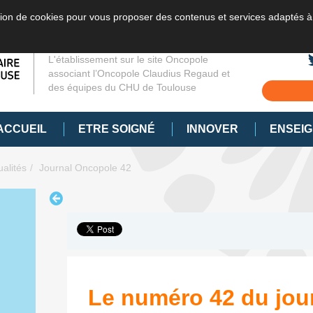
sation de cookies pour vous proposer des contenus et services adaptés à
L'établissement sur le site Oncopole
associant l’Oncopole Claudius Regaud et
des équipes du CHU de Toulouse
ACCUEIL
ETRE SOIGNÉ
INNOVER
ENSEI
ualités
Journal Oncopole 42
Le numéro 42 du jou