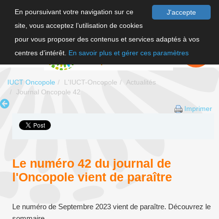
En poursuivant votre navigation sur ce
J'accepte
site, vous acceptez l’utilisation de cookies
F
pour vous proposer des contenus et services adaptés à vos
EN
FAIRE UN
DON
centres d’intérêt.
En savoir plus et gérer ces paramètres
IUCT Oncopole
L'IUCT-Oncopole
Actualités
Journal Oncopole 42
Imprimer
Le numéro 42 du journal de
l'Oncopole vient de paraître
Le numéro de Septembre 2023 vient de paraître. Découvrez le
sommaire.