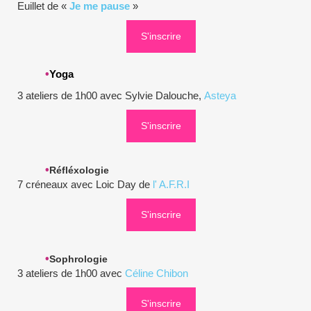
Euillet de «
Je me pause
»
S'inscrire
•
Yoga
3 ateliers de 1h00 avec Sylvie Dalouche,
Asteya
S'inscrire
•
Réfléxologie
7 créneaux avec Loic Day de
l' A.F.R.I
S'inscrire
•
Sophrologie
3 ateliers de 1h00 avec
Céline Chibon
S'inscrire