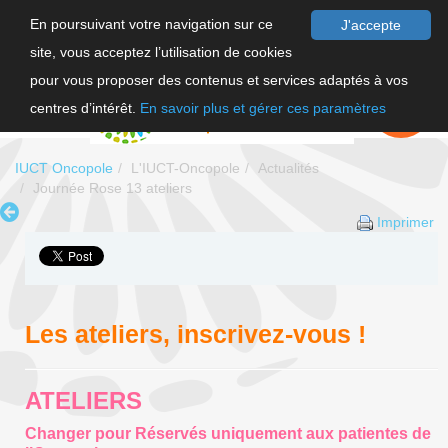
En poursuivant votre navigation sur ce
J'accepte
site, vous acceptez l’utilisation de cookies
F
pour vous proposer des contenus et services adaptés à vos
EN
FAIRE UN
DON
centres d’intérêt.
En savoir plus et gérer ces paramètres
IUCT Oncopole
L'IUCT-Oncopole
Actualités
Journée Rose 13 ateliers
Imprimer
Les ateliers, inscrivez-vous !
ATELIERS
Changer pour Réservés uniquement aux patientes de