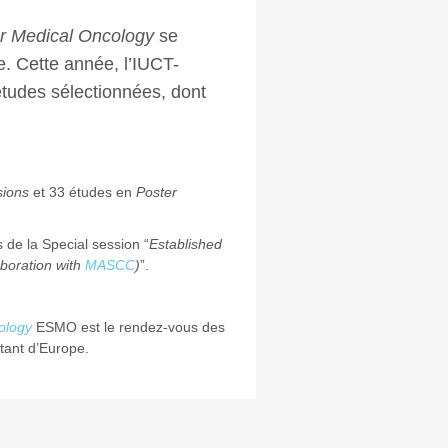
r Medical Oncology
se
e. Cette année, l’IUCT-
études sélectionnées, dont
sions
et 33 études en
Poster
 de la Special session “
Established
aboration with
MASCC
)
”.
ology
ESMO est le rendez-vous des
tant d’Europe.