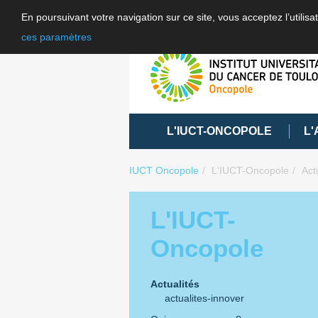
En poursuivant votre navigation sur ce site, vous acceptez l’utili
ces paramètres
L'IUCT-ONCOPOLE
L'
IUCT Oncopole
L'IUCT-Oncopole
Act
L'IUCT-
Oncopole
Actualités
actualites-innover