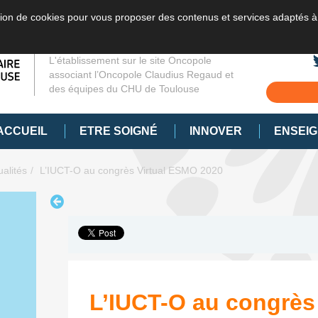
sation de cookies pour vous proposer des contenus et services adaptés à
L'établissement sur le site Oncopole
associant l’Oncopole Claudius Regaud et
des équipes du CHU de Toulouse
ACCUEIL
ETRE SOIGNÉ
INNOVER
ENSEI
ualités
L’IUCT-O au congrès Virtual ESMO 2020
L’IUCT-O au congrè