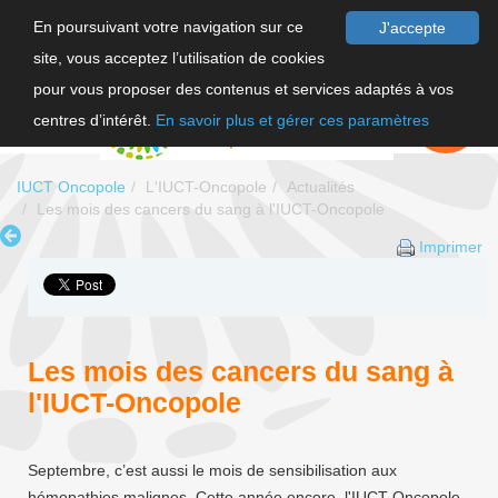
En poursuivant votre navigation sur ce
J'accepte
site, vous acceptez l’utilisation de cookies
F
pour vous proposer des contenus et services adaptés à vos
EN
FAIRE UN
DON
centres d’intérêt.
En savoir plus et gérer ces paramètres
IUCT Oncopole
L'IUCT-Oncopole
Actualités
Les mois des cancers du sang à l'IUCT-Oncopole
Imprimer
Les mois des cancers du sang à
l'IUCT-Oncopole
Septembre, c’est aussi le mois de sensibilisation aux
hémopathies malignes. Cette année encore, l'IUCT-Oncopole