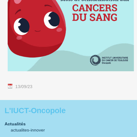
13/09/23
L'IUCT-Oncopole
Actualités
actualites-innover