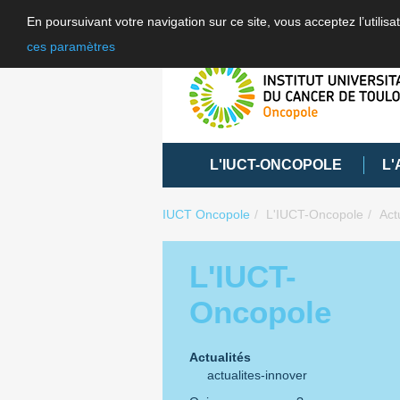
En poursuivant votre navigation sur ce site, vous acceptez l’utili
ces paramètres
L'IUCT-ONCOPOLE
L'
IUCT Oncopole
L'IUCT-Oncopole
Act
L'IUCT-
Oncopole
Actualités
actualites-innover