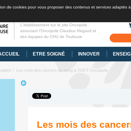
sation de cookies pour vous proposer des contenus et services adaptés à
L'établissement sur le site Oncopole
associant l’Oncopole Claudius Regaud et
des équipes du CHU de Toulouse
ACCUEIL
ETRE SOIGNÉ
INNOVER
ENSEI
ualités
Les mois des cancers du sang à l'IUCT-Oncopole
Les mois des cancer