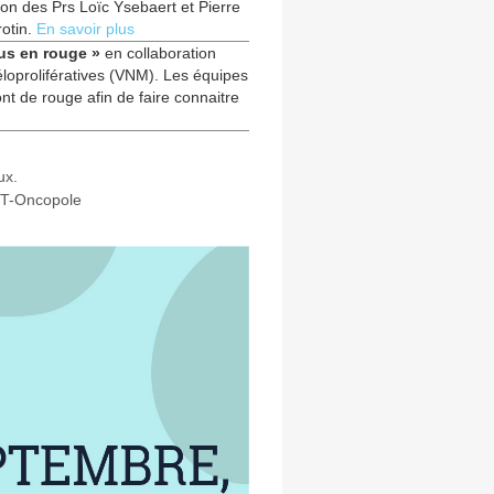
ion des Prs Loïc Ysebaert et Pierre
rotin.
En savoir plus
ous en rouge »
en collaboration
loprolifératives (VNM). Les équipes
t de rouge afin de faire connaitre
ux.
UCT-Oncopole