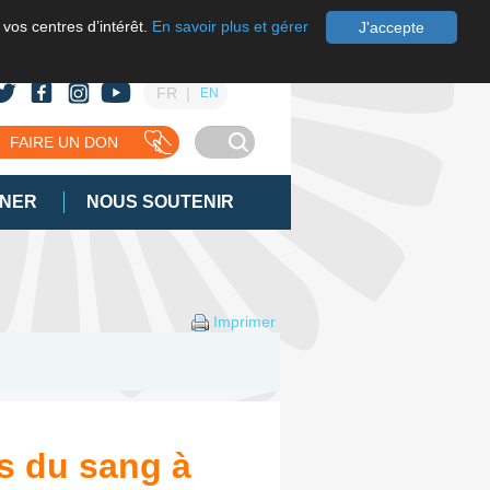
 vos centres d’intérêt.
En savoir plus et gérer
J'accepte
FR
EN
FAIRE UN DON
GNER
NOUS SOUTENIR
Imprimer
s du sang à