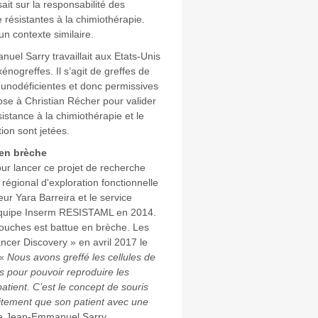
ait sur la responsabilité des
ésistantes à la chimiothérapie.
un contexte similaire.
el Sarry travaillait aux Etats-Unis
nogreffes. Il s’agit de greffes de
unodéficientes et donc permissives
pose à Christian Récher pour valider
sistance à la chimiothérapie et le
ion sont jetées.
 en brèche
r lancer ce projet de recherche
 régional d'exploration fonctionnelle
ur Yara Barreira et le service
’équipe Inserm RESISTAML en 2014.
souches est battue en brèche. Les
ancer Discovery » en avril 2017 le
 «
Nous avons greffé les cellules de
s pour pouvoir reproduire les
atient. C’est le concept de souris
tement que son patient avec une
ue Jean-Emmanuel Sarry.