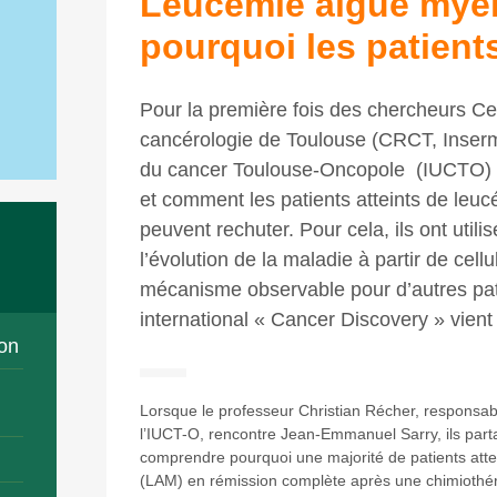
Leucémie aiguë myélo
pourquoi les patient
Pour la première fois des chercheurs C
cancérologie de Toulouse (CRCT, Inserm) e
du cancer Toulouse-Oncopole (IUCTO) 
et comment les patients atteints de leu
peuvent rechuter. Pour cela, ils ont uti
l’évolution de la maladie à partir de cell
mécanisme observable pour d’autres pat
international « Cancer Discovery » vient 
on
Lorsque le professeur Christian Récher, responsab
l’IUCT-O, rencontre Jean-Emmanuel Sarry, ils par
comprendre pourquoi une majorité de patients atte
(LAM) en rémission complète après une chimiothér