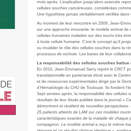
mois après. L’explication jusqu’alors avancée repos
cellules souches cancéreuses, considérées comme r
Une hypothèse jamais véritablement vérifiée dans 
Au moment de leur rencontre en 2009, Jean-Emmanu
sur une approche innovante: le modèle animal de xé
cellules humaines malades sur des souris très imm
à toute cellule humaine. C’est le concept qu’il pro
ou invalider le rôle des cellules souches dans la ré
processus de rechute. Les bases de leur collaborat
La responsabilité des cellules souches battue
En 2010, Jean-Emmanuel Sarry rejoint le CRCT pou
translationnelle en partenariat étroit avec le Centre
et de ressources expérimentales dirigé par le Docte
d’Hématologie du CHU de Toulouse. Ils fondent l
Sept années après, la responsabilité des cellules 
résultats de leur étude publiée dans le journal « C
démontrent et révèlent de nouvelles perspectives:
25 patients atteints de LAM sur ces modèles murin
caractéristiques exactes de la maladie de chaque p
compagnon. Le modèle animal a reçu le même trai
réponse et un résultat clinique identique
», expliq