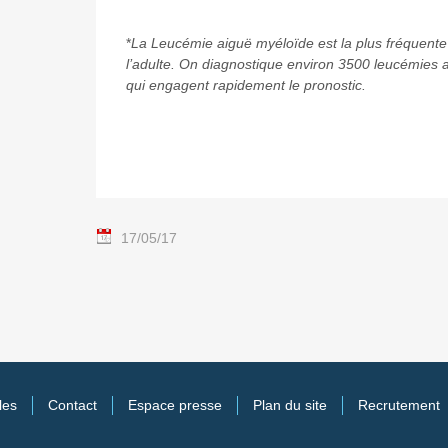
*
La Leucémie aiguë myéloïde est la plus fréquent
l’adulte. On diagnostique environ 3500 leucémies 
qui engagent rapidement le pronostic.
17/05/17
les
Contact
Espace presse
Plan du site
Recrutement