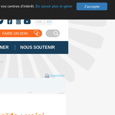
 vos centres d’intérêt.
En savoir plus et gérer
J'accepte
FR
EN
FAIRE UN DON
GNER
NOUS SOUTENIR
nt
Imprimer