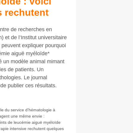
ïde : voici
s rechutent
entre de recherches en
t de l’Institut universitaire
peuvent expliquer pourquoi
cémie aiguë myéloïde*
lisé un modèle animal mimant
ules de patients. Un
hologies. Le journal
de publier ces résultats.
le du service d’hématologie à
tagent une même envie :
ints de leucémie aiguë myéloïde
apie intensive rechutent quelques