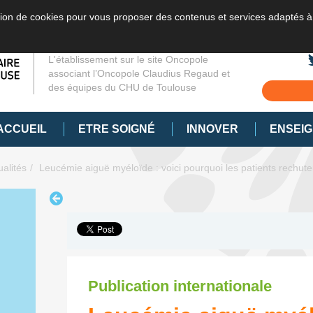
sation de cookies pour vous proposer des contenus et services adaptés à
L'établissement sur le site Oncopole
associant l’Oncopole Claudius Regaud et
des équipes du CHU de Toulouse
ACCUEIL
ETRE SOIGNÉ
INNOVER
ENSEI
ualités
Leucémie aiguë myéloïde : voici pourquoi les patients rechute
Publication internationale