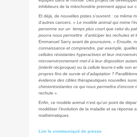
équipes dans le monde. Des projets de développe
inhibiteurs de la mitochondrie prennent appui sur c
Et déjà, de nouvelles pistes s’ouvrent : ce même 
d’autres cancers. «
Le modèle animal qui mime l’év
personne sur un temps plus court que celui du pat
pourra nous permettre d’anticiper les rechutes et 
Emmanuel Sarry avant de poursuivre,
« Ensuite, n
connaissance et comprendre, par exemple, quelles 
cellules résistantes hyperactives et leur microenv
microenvironnement met-il à leur disposition autant
(intérêt réciproque) ou la cellule leurre-t-elle son 
propres fins de survie et d’adaptation ? Parallèl
évidence des cibles thérapeutiques nouvelles sure
chimiorésistantes ce qui nous permettra d’encore 
rechute
».
Enfin, ce modèle animal n’est qu’un point de dépar
modéliser l’évolution de la maladie et sa réponse 
mathématiques.
Lire le communiqué de presse