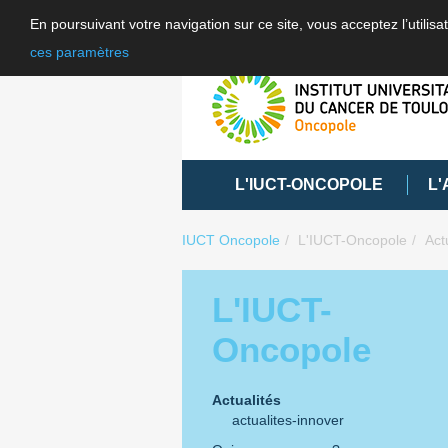
En poursuivant votre navigation sur ce site, vous acceptez l’utili
ces paramètres
L'IUCT-ONCOPOLE
L'
IUCT Oncopole
L'IUCT-Oncopole
Act
L'IUCT-
Oncopole
Actualités
actualites-innover