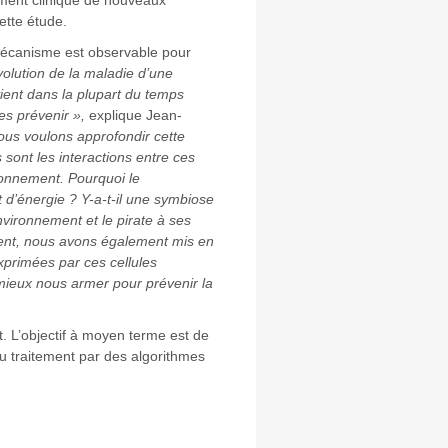
ment clinique de nouveaux
ette étude.
mécanisme est observable pour
olution de la maladie d’une
ient dans la plupart du temps
les prévenir »,
explique Jean-
ous voulons approfondir cette
sont les interactions entre ces
ironnement. Pourquoi le
 d’énergie ? Y-a-t-il une symbiose
environnement et le pirate à ses
ement, nous avons également mis en
xprimées par ces cellules
mieux nous armer pour prévenir la
t. L’objectif à moyen terme est de
au traitement par des algorithmes