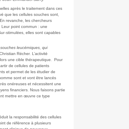
uelles après le traitement dans ces
é que les cellules souches sont,
 En revanche, les chercheurs
. Leur point commun : une
Sur-stimulées, elles sont capables
s souches leucémiques, qui
hristian Récher. L’activité
lors une cible thérapeutique. Pour
rtir de cellules de patients
nts et permet de les étudier de
’homme sont et vont être lancés
très onéreuses et nécessitent une
yens financiers. Nous faisons partie
nt mettre en œuvre ce type
duit la responsabilité des cellules
nt de référence à plusieurs