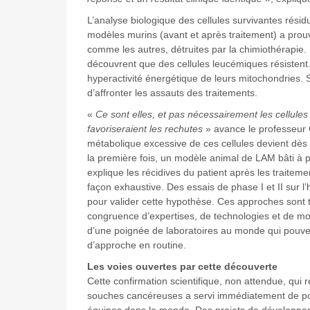
L’analyse biologique des cellules survivantes résid
modèles murins (avant et après traitement) a prouv
comme les autres, détruites par la chimiothérapie.
découvrent que des cellules leucémiques résistent
hyperactivité énergétique de leurs mitochondries. 
d’affronter les assauts des traitements.
«
Ce sont elles, et pas nécessairement les cellule
favoriseraient les rechutes
» avance le professeur C
métabolique excessive de ces cellules devient dès 
la première fois, un modèle animal de LAM bâti à pa
explique les récidives du patient après les traiteme
façon exhaustive. Des essais de phase I et II sur l
pour valider cette hypothèse. Ces approches sont 
congruence d’expertises, de technologies et de mo
d’une poignée de laboratoires au monde qui pouve
d’approche en routine.
Les voies ouvertes par cette découverte
Cette confirmation scientifique, non attendue, qui ré
souches cancéreuses a servi immédiatement de poi