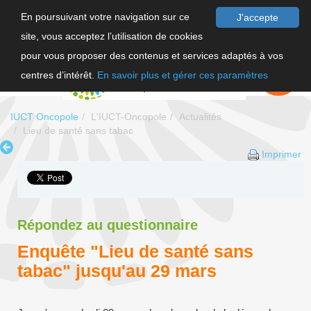
En poursuivant votre navigation sur ce
J'accepte
site, vous acceptez l’utilisation de cookies
F
pour vous proposer des contenus et services adaptés à vos
EN
FAIRE UN
DON
centres d’intérêt.
En savoir plus et gérer ces paramètres
IUCT Oncopole
L'IUCT-Oncopole
Actualités
Lieu de santé sans tabac
Imprimer
Répondez au questionnaire
Enquête "Lieu de santé sans
tabac" jusqu'au 29 mars