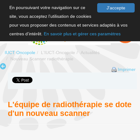
En poursuivant votre navigation sur ce
J'accepte
site, vous acceptez l’utilisation de cookies
F
pour vous proposer des contenus et services adaptés à vos
EN
FAIRE UN
DON
centres d’intérêt.
En savoir plus et gérer ces paramètres
IUCT Oncopole
L'IUCT-Oncopole
Actualités
Nouveau Scanner radiothérapie
Imprimer
L'équipe de radiothérapie se dote
d'un nouveau scanner