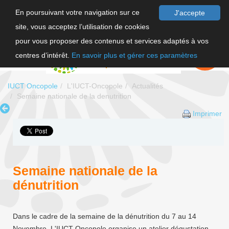
En poursuivant votre navigation sur ce
J'accepte
site, vous acceptez l’utilisation de cookies
F
pour vous proposer des contenus et services adaptés à vos
EN
FAIRE UN
DON
centres d’intérêt.
En savoir plus et gérer ces paramètres
IUCT Oncopole
L'IUCT-Oncopole
Actualités
Semaine nationale de la denutrition
Imprimer
Semaine nationale de la
dénutrition
Dans le cadre de la semaine de la dénutrition du 7 au 14
Novembre. L'IUCT-Oncopole organise un atelier dégustation