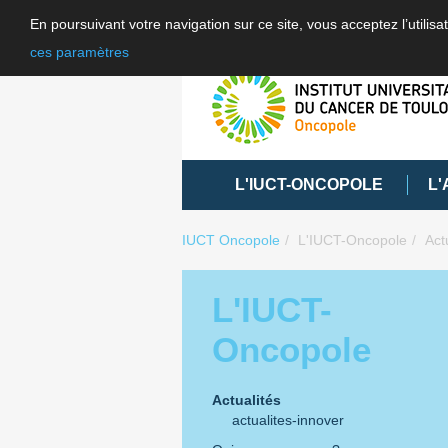
En poursuivant votre navigation sur ce site, vous acceptez l’utili
ces paramètres
L'IUCT-ONCOPOLE
L'
IUCT Oncopole
L'IUCT-Oncopole
Act
L'IUCT-
Oncopole
Actualités
actualites-innover