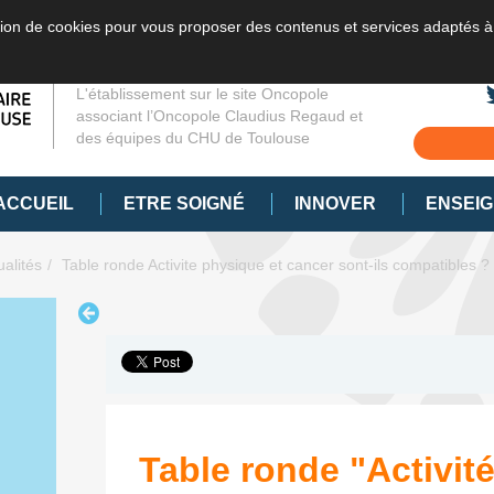
sation de cookies pour vous proposer des contenus et services adaptés à
L'établissement sur le site Oncopole
associant l’Oncopole Claudius Regaud et
des équipes du CHU de Toulouse
ACCUEIL
ETRE SOIGNÉ
INNOVER
ENSEI
ualités
Table ronde Activite physique et cancer sont-ils compatibles ?
Table ronde "Activit