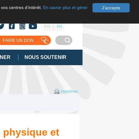
 vos centres d’intérêt.
En savoir plus et gérer
J'accepte
FR
EN
FAIRE UN DON
GNER
NOUS SOUTENIR
Imprimer
é physique et