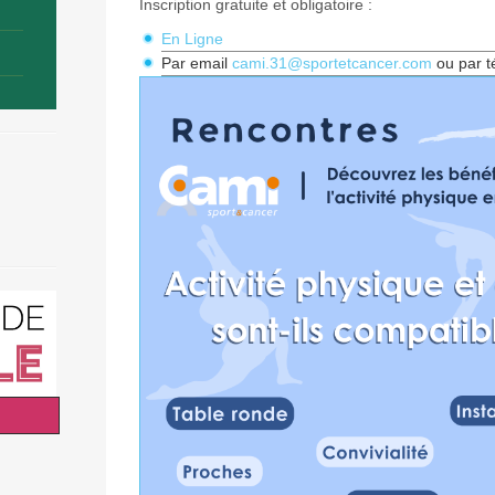
Inscription gratuite et obligatoire :
En Ligne
Par email
cami.31@sportetcancer.com
ou par t