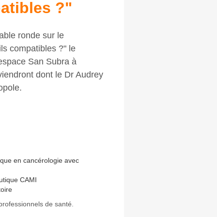
atibles ?"
ble ronde sur le
ls compatibles ?" le
'espace San Subra à
viendront dont le Dr Audrey
opole.
sique en cancérologie avec
peutique CAMI
oire
professionnels de santé.