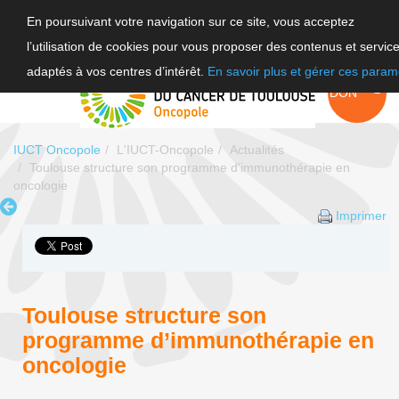
En poursuivant votre navigation sur ce site, vous acceptez
l’utilisation de cookies pour vous proposer des contenus et servic
F
adaptés à vos centres d’intérêt.
En savoir plus et gérer ces param
EN
FAIRE UN
DON
IUCT Oncopole
L'IUCT-Oncopole
Actualités
Toulouse structure son programme d’immunothérapie en
oncologie
Imprimer
Toulouse structure son
programme d’immunothérapie en
oncologie