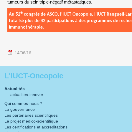
tumeurs du sein triple-négatif métastatiques.
e
Au 52
congrès de
ASCO, l'IUCT
Oncopole
, l’IUCT
Rangueil
-Lar
totalisé plus de 42 participations à des programmes de rech
immunothérapie
.
14/06/16
L'IUCT-Oncopole
Actualités
actualites-innover
Qui sommes-nous ?
La gouvernance
Les partenaires scientifiques
Le projet médico-scientifique
Les certifications et accréditations