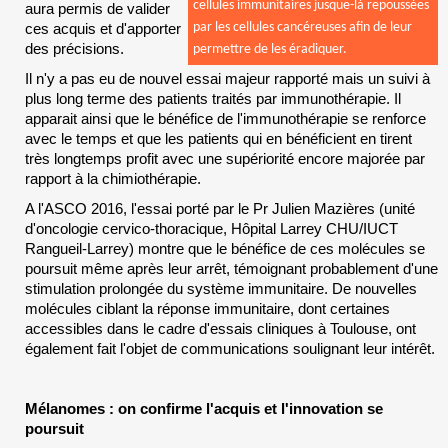
cellules immunitaires jusque-là repoussées
aura permis de valider
ces acquis et d'apporter
par les cellules cancéreuses afin de leur
des précisions.
permettre de les éradiquer.
Il n'y a pas eu de nouvel essai majeur rapporté mais un suivi à
plus long terme des patients traités par immunothérapie. Il
apparait ainsi que le bénéfice de l'immunothérapie se renforce
avec le temps et que les patients qui en bénéficient en tirent
très longtemps profit avec une supériorité encore majorée par
rapport à la chimiothérapie.
A l'ASCO 2016, l'essai porté par le Pr Julien Mazières (unité
d'oncologie cervico-thoracique, Hôpital Larrey CHU/IUCT
Rangueil-Larrey) montre que le bénéfice de ces molécules se
poursuit même après leur arrêt, témoignant probablement d'une
stimulation prolongée du système immunitaire. De nouvelles
molécules ciblant la réponse immunitaire, dont certaines
accessibles dans le cadre d'essais cliniques à Toulouse, ont
également fait l'objet de communications soulignant leur intérêt.
Mélanomes : on confirme l'acquis et l'innovation se
poursuit