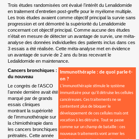
Trois études randomisées ont évalué l'intérêt du Lenalidomide
en traitement d'entretien post-greffe pour le myélome multiple.
Les trois études avaient comme objectif principal la survie sans
progression et ont démontré la supériorité du Lenalidomide
concernant cet objectif principal. Comme aucune des études
n'était en mesure de détecter un avantage de survie, une méta-
analyse des données individuelles des patients inclus dans ces
3 essais a été réalisée. Cette méta-analyse met en évidence
un avantage de survie de 2 ans du bras recevant le
Ledalidomide en maintenance.
Cancers bronchiques :
Immunothérapie : de quoi parle-t-
du nouveau
on ?
Le congrès de l'ASCO
L’immunothérapie stimule le système
l'année dernière avait été
immunitaire pour qu’il détruise les cellules
marqué par de grands
cancéreuses. Ces traitements ne se
essais cliniques
contentent plus de bloquer le
montrant la supériorité
développement de ces cellules mais ont
de l'immunothérapie sur
vocation à les détruire. Tout se passe
la chimiothérapie dans
comme sur un champ de bataille : ces
les cancers bronchiques
nouveaux traitements vont armer les
prétraités. Cette année