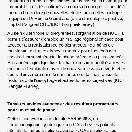
fréquent en France) sélectionnés sur la base d'un biomarqueur
tumoral. Ils ont été confirmés au cours du congrès et ont déjà
mené à l'ouverture de nouvelles études auxquelles participe
l'équipe du Pr Rosine Guimbaud (unité d'oncologie digestive,
Hôpital Rangueil CHU/IUCT Rangueil-Larrey).
Au sein du territoire Midi-Pyrénées, l'organisation de l'IUCT a
permis d'assurer d'emblée un maillage régional efficace pour
accéder à la réalisation de ce biomarqueur qui bénéficie
maintenant à d'autres types tumoraux pour l'accès à des
essais d'immunothérapie de phase précoce ou plus avancée.
En cancérologie digestive, le champ des immunothérapies est
en cours d'exploration avec de nouveaux essais ouverts et en
cours d'ouverture dans le cancer colorectal mais aussi de
l'estomac, de l'œsophage et autres tumeurs digestives (IUCT
Rangueil-Larrey).
Tumeurs solides avancées : des résultats prometteurs
pour un essai de phase I
Cette étude évalue la molécule SAR566658, un
immunoconjugué cytotoxique anti-CA6 chez les patients
atteints de tumeurs solides avancées CA6 positives. Les