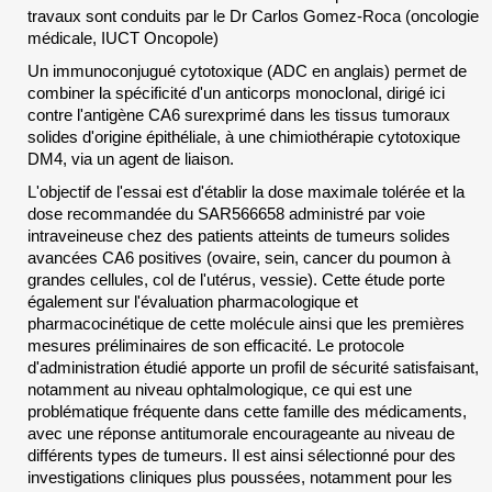
travaux sont conduits par le Dr Carlos Gomez-Roca (oncologie
médicale, IUCT Oncopole)
Un immunoconjugué cytotoxique (ADC en anglais) permet de
combiner la spécificité d'un anticorps monoclonal, dirigé ici
contre l'antigène CA6 surexprimé dans les tissus tumoraux
solides d'origine épithéliale, à une chimiothérapie cytotoxique
DM4, via un agent de liaison.
L'objectif de l'essai est d'établir la dose maximale tolérée et la
dose recommandée du SAR566658 administré par voie
intraveineuse chez des patients atteints de tumeurs solides
avancées CA6 positives (ovaire, sein, cancer du poumon à
grandes cellules, col de l'utérus, vessie). Cette étude porte
également sur l'évaluation pharmacologique et
pharmacocinétique de cette molécule ainsi que les premières
mesures préliminaires de son efficacité. Le protocole
d'administration étudié apporte un profil de sécurité satisfaisant,
notamment au niveau ophtalmologique, ce qui est une
problématique fréquente dans cette famille des médicaments,
avec une réponse antitumorale encourageante au niveau de
différents types de tumeurs. Il est ainsi sélectionné pour des
investigations cliniques plus poussées, notamment pour les