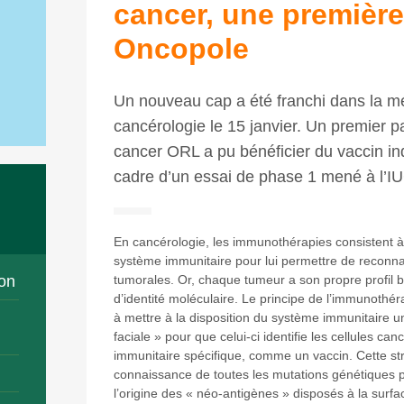
cancer, une première 
Oncopole
Un nouveau cap a été franchi dans la m
cancérologie le 15 janvier. Un premier pa
cancer ORL a pu bénéficier du vaccin in
cadre d’un essai de phase 1 mené à l’I
En cancérologie, les immunothérapies consistent à
système immunitaire pour lui permettre de reconnaît
on
tumorales. Or, chaque tumeur a son propre profil bi
d’identité moléculaire. Le principe de l’immunothé
à mettre à la disposition du système immunitaire 
faciale » pour que celui-ci identifie les cellules c
immunitaire spécifique, comme un vaccin. Cette str
connaissance de toutes les mutations génétiques p
l’origine des « néo-antigènes » disposés à la surf