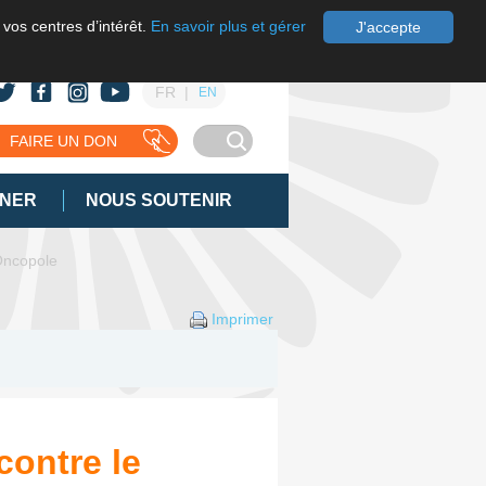
 vos centres d’intérêt.
En savoir plus et gérer
J'accepte
FR
EN
FAIRE UN DON
GNER
NOUS SOUTENIR
-Oncopole
Imprimer
contre le