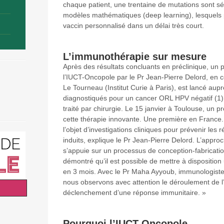
chaque patient, une trentaine de mutations sont sél
modèles mathématiques (deep learning), lesquels p
vaccin personnalisé dans un délai très court.
L’immunothérapie sur mesure
Après des résultats concluants en préclinique, un 
l’IUCT-Oncopole par le Pr Jean-Pierre Delord, en c
Le Tourneau (Institut Curie à Paris), est lancé aup
diagnostiqués pour un cancer ORL HPV négatif (1)
traité par chirurgie. Le 15 janvier à Toulouse, un p
cette thérapie innovante. Une première en France. 
l’objet d’investigations cliniques pour prévenir les
induits, explique le Pr Jean-Pierre Delord. L’appro
s’appuie sur un processus de conception-fabrication 
démontré qu’il est possible de mettre à dispositio
en 3 mois. Avec le Pr Maha Ayyoub, immunologiste, 
nous observons avec attention le déroulement de l
déclenchement d’une réponse immunitaire. »
Pourquoi l’IUCT-Oncopole