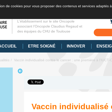
sation de cookies pour vous proposer des contenus et services adaptés à
L'établissement sur le site Oncopole
associant l’Oncopole Claudius Regaud et
des équipes du CHU de Toulouse
ACCUEIL
ETRE SOIGNÉ
INNOVER
ENSEI
ualités
Vaccin individualisé contre le cancer : une première à l’IUCT
Vaccin individualisé 