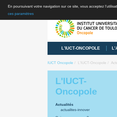
En poursuivant votre navigation sur ce site, vous acceptez l’utili
ces paramètres
L'IUCT-ONCOPOLE
L'
IUCT Oncopole
L'IUCT-Oncopole
Act
L'IUCT-
Oncopole
Actualités
actualites-innover