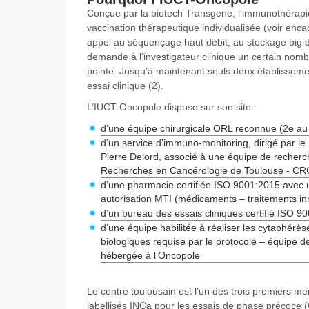
Conçue par la biotech Transgene, l’immunothérapie
vaccination thérapeutique individualisée (voir enc
appel au séquençage haut débit, au stockage big data,
demande à l’investigateur clinique un certain nomb
pointe. Jusqu’à maintenant seuls deux établissem
essai clinique (2).
L’IUCT-Oncopole dispose sur son site :
d’une équipe chirurgicale ORL reconnue (2e au
d’un service d’immuno-monitoring, dirigé par le
Pierre Delord, associé à une équipe de recherc
Recherches en Cancérologie de Toulouse - CR
d’une pharmacie certifiée ISO 9001:2015 avec u
autorisation MTI (médicaments – traitements in
d’un bureau des essais cliniques certifié ISO 9
d’une équipe habilitée à réaliser les cytaphér
biologiques requise par le protocole – équipe d
hébergée à l’Oncopole
Le centre toulousain est l’un des trois premiers 
labellisés INCa pour les essais de phase précoce 