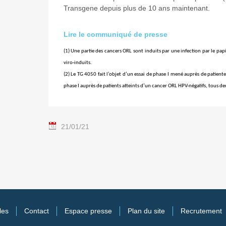
Transgene depuis plus de 10 ans maintenant.
Lire le communiqué de presse
(1) Une partie des cancers ORL sont induits par une infection par le pa
viro
-induits.
(
2) Le
TG 4050 fait l’objet d’un essai de phase I mené auprès de patientes
phase I
auprès
de patients atteints d’un cancer ORL HPV-négatifs, tous de
21/01/21
les
Contact
Espace presse
Plan du site
Recrutement