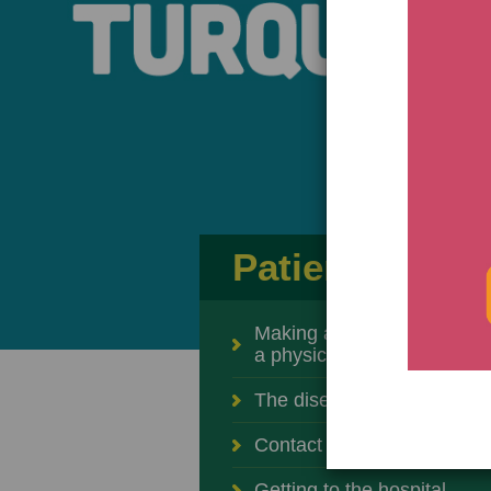
Patient care
Making an appointment wit
a physician
The diseases and specialti
Contact a physician
Getting to the hospital