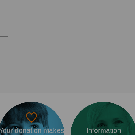
Your donation makes
Information