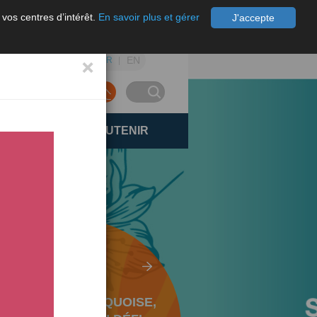
 vos centres d’intérêt.
En savoir plus et gérer
J'accepte
×
EN
FR
FAIRE UN DON
ACH
NOUS SOUTENIR
SEPTEMBRE TURQUOISE,