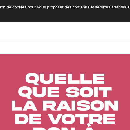
sation de cookies pour vous proposer des contenus et services adaptés à
L'établissement sur le site Oncopole
associant l’Oncopole Claudius Regaud et
des équipes du CHU de Toulouse
CEPTION
RECEIVING CARE
INNOVATE
TE