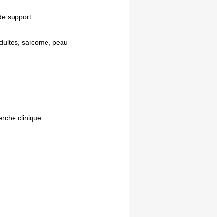
de support
adultes, sarcome, peau
erche clinique