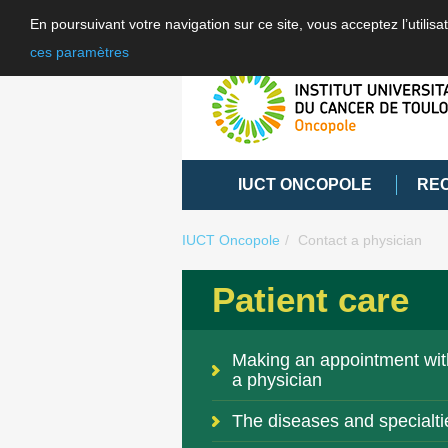
En poursuivant votre navigation sur ce site, vous acceptez l’utili
ces paramètres
IUCT ONCOPOLE
RE
IUCT Oncopole
Contact a physician
Patient care
Making an appointment wit
a physician
The diseases and specialti