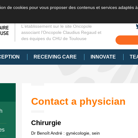
sation de cookies pour vous proposer des contenus et services adaptés à
L'établissement sur le site Oncopole
associant l’Oncopole Claudius Regaud et
des équipes du CHU de Toulouse
CEPTION
RECEIVING CARE
INNOVATE
TE
Contact a physician
h
Chirurgie
es
Dr Benoît André : gynécologie, sein