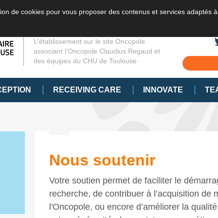
sation de cookies pour vous proposer des contenus et services adaptés à
L'établissement sur le site Oncopole
associant l’Oncopole Claudius Regaud et
des équipes du CHU de Toulouse
CEPTION
RECEIVING CARE
INNOVATE
TE
Nous soutenir
Votre soutien permet de faciliter le démarr
recherche, de contribuer à l’acquisition de 
l'Oncopole, ou encore d’améliorer la qualité