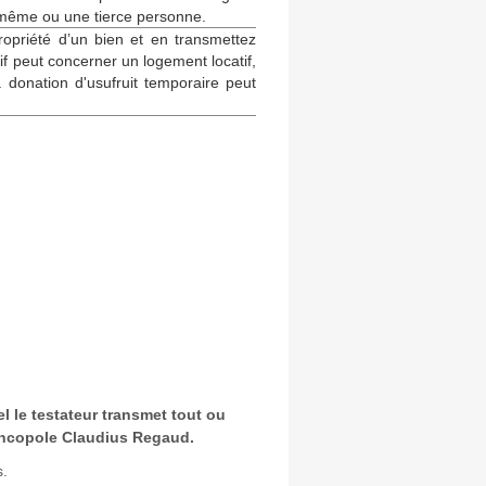
s-même ou une tierce personne.
opriété d’un bien et en transmettez
if peut concerner un logement locatif,
a donation d'usufruit temporaire peut
l le testateur transmet tout ou
’Oncopole Claudius Regaud.
s.