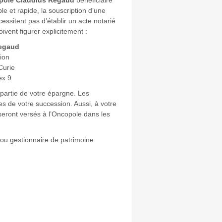
pole Claudius Regaud
bénéficiaire
le et rapide, la souscription d’une
essitent pas d’établir un acte notarié
ivent figurer explicitement :
egaud
tion
Curie
ex 9
u partie de votre épargne. Les
es de votre succession. Aussi, à votre
 seront versés à l’Oncopole dans les
u gestionnaire de patrimoine.