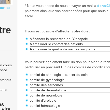
* Nous vous prions de nous envoyer un mail à
dons@i
sur les
paiement ainsi que vos coordonnées pour que nous pui
fiscal.
tre
Il vous est possible d’
affecter votre don
:
A financer la recherche de l’Oncopole
A améliorer le confort des patients
A améliorer la qualité de vie des soignants
Vous pouvez également faire un don pour aider la rec
en cours
particulier en précisant l'un des comités de coordinati
rvice
comité de sénologie – cancer du sein
nts tout
comité de gynécologie
comité des sarcomes
nants
comité de dermatologie
comité de neurologie
comité d’urologie
es
comité hématologie
 vite