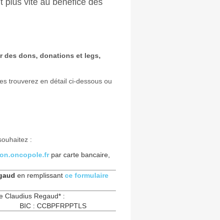
t plus vite au bénéfice des
r des dons, donations et legs,
les trouverez en détail ci-dessous ou
souhaitez :
on.oncopole.fr
par carte bancaire,
egaud
en remplissant
ce formulaire
le Claudius Regaud* :
795 BIC : CCBPFRPPTLS