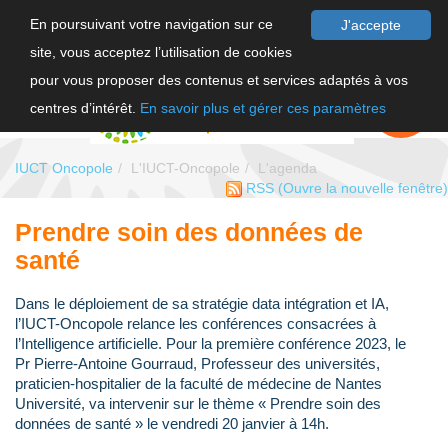
En poursuivant votre navigation sur ce
J'accepte
site, vous acceptez l’utilisation de cookies
F
pour vous proposer des contenus et services adaptés à vos
EN
FAIRE UN
DON
centres d’intérêt.
En savoir plus et gérer ces paramètres
IUCT Oncopole
L'IUCT-Oncopole
L'agenda
RSS
(Ouvre la nouvelle fenêtre)
Prendre soin des données de
santé
Dans le déploiement de sa stratégie data intégration et IA,
l’IUCT-Oncopole relance les conférences consacrées à
l’Intelligence artificielle. Pour la première conférence 2023, le
Pr Pierre-Antoine Gourraud, Professeur des universités,
praticien-hospitalier de la faculté de médecine de Nantes
Université, va intervenir sur le thème « Prendre soin des
données de santé » le vendredi 20 janvier à 14h.