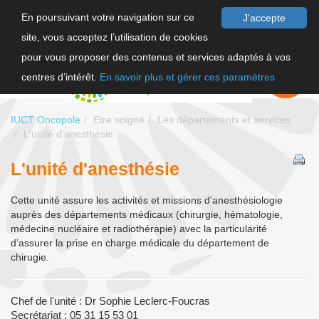
En poursuivant votre navigation sur ce
J'accepte
site, vous acceptez l’utilisation de cookies
F
pour vous proposer des contenus et services adaptés à vos
EN
FAIRE UN
DON
centres d’intérêt.
En savoir plus et gérer ces paramètres
IUCT Oncopole
Etre soigné
Les départements et services
L'unité d'anesthésie
L'unité d'anesthésie
Cette unité assure les activités et missions d'anesthésiologie
auprès des départements médicaux (chirurgie, hématologie,
médecine nucléaire et radiothérapie) avec la particularité
d’assurer la prise en charge médicale du département de
chirugie.
Chef de l'unité : Dr Sophie Leclerc-Foucras
Secrétariat : 05 31 15 53 01