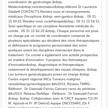
coordination de gynécologie &nbsp;
Médecin&nbsp;coordonnateur&nbsp;référent Dr Laurence
Gladieff CONTACTS Rendez-vous et renseignements
médicaux Oncophone &nbsp; sein-gynéco &nbsp; : 05 31
15 60 61 Rendez-vous curiethérapie&nbsp;: 05 31 15 54 51
Suivi spécifique et cas complexe Assistante médicale du
comité : 05 31 15 60 20 &nbsp; Chaque personne est prise
en charge par un comité de coordination composé de
plusieurs spécialistes qui décident des choix thérapeutiques
et définissent le programme personnalisé des soins
quelques soient les disciplines intervenant dans le
traitement. Ce comité a également une activité prospective
en matière d'innovation. Il propose des thématiques
d'innovation&nbsp; diagnostique et thérapeutique,
notamment le développement des essais cliniques. &nbsp;
Les tumeurs gynécologiques prises en charge &nbsp;
Centre expert régional INCa Tumeurs malignes
rares&nbsp;gynécologiques &#x2013; Réseau TMRG -
Référent : Dr Gwenaël Ferron Cancers rares du péritoine
&#x2013; Réseau ReNApe - Référent : Dr Gwenaël Ferron
&nbsp; &nbsp; Collaboration avec le CRCT équipes T2i (Pr
M. Ayyoub et Pr JP Delord) équipe ONCOSARC (Dr F.
Chibon) Oncogénétique Le comité assure la prise en