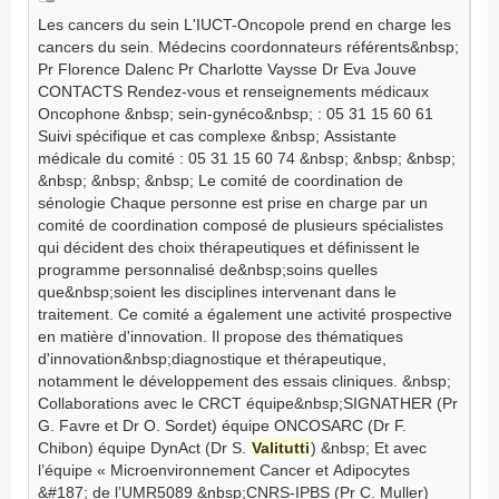
Les cancers du sein L'IUCT-Oncopole prend en charge les
cancers du sein. Médecins coordonnateurs référents&nbsp;
Pr Florence Dalenc Pr Charlotte Vaysse Dr Eva Jouve
CONTACTS Rendez-vous et renseignements médicaux
Oncophone &nbsp; sein-gynéco&nbsp; : 05 31 15 60 61
Suivi spécifique et cas complexe &nbsp; Assistante
médicale du comité : 05 31 15 60 74 &nbsp; &nbsp; &nbsp;
&nbsp; &nbsp; &nbsp; Le comité de coordination de
sénologie Chaque personne est prise en charge par un
comité de coordination composé de plusieurs spécialistes
qui décident des choix thérapeutiques et définissent le
programme personnalisé de&nbsp;soins quelles
que&nbsp;soient les disciplines intervenant dans le
traitement. Ce comité a également une activité prospective
en matière d'innovation. Il propose des thématiques
d'innovation&nbsp;diagnostique et thérapeutique,
notamment le développement des essais cliniques. &nbsp;
Collaborations avec le CRCT équipe&nbsp;SIGNATHER (Pr
G. Favre et Dr O. Sordet) équipe ONCOSARC (Dr F.
Chibon) équipe DynAct (Dr S.
Valitutti
) &nbsp; Et avec
l’équipe « Microenvironnement Cancer et Adipocytes
&#187; de l’UMR5089 &nbsp;CNRS-IPBS (Pr C. Muller)