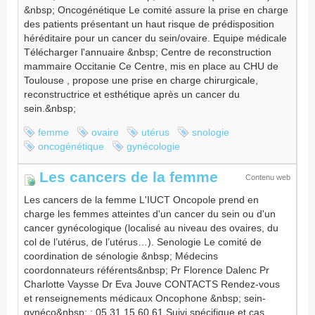
&nbsp; Oncogénétique Le comité assure la prise en charge
des patients présentant un haut risque de prédisposition
héréditaire pour un cancer du sein/ovaire. Equipe médicale
Télécharger l'annuaire &nbsp; Centre de reconstruction
mammaire Occitanie Ce Centre, mis en place au CHU de
Toulouse , propose une prise en charge chirurgicale,
reconstructrice et esthétique après un cancer du
sein.&nbsp;
femme
ovaire
utérus
snologie
oncogénétique
gynécologie
Les cancers de la femme
Contenu web
Les cancers de la femme L'IUCT Oncopole prend en
charge les femmes atteintes d'un cancer du sein ou d'un
cancer gynécologique (localisé au niveau des ovaires, du
col de l’utérus, de l’utérus…). Senologie Le comité de
coordination de sénologie &nbsp; Médecins
coordonnateurs référents&nbsp; Pr Florence Dalenc Pr
Charlotte Vaysse Dr Eva Jouve CONTACTS Rendez-vous
et renseignements médicaux Oncophone &nbsp; sein-
gynéco&nbsp; : 05 31 15 60 61 Suivi spécifique et cas