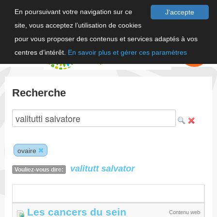
En poursuivant votre navigation sur ce
J'accepte
site, vous acceptez l’utilisation de cookies
F
pour vous proposer des contenus et services adaptés à vos
EN
FAIRE UN
DON
centres d’intérêt.
En savoir plus et gérer ces paramètres
Recherche
ovaire
valitutt
salvator
Vouliez-vous dire:
Les cancers du sein
Contenu web