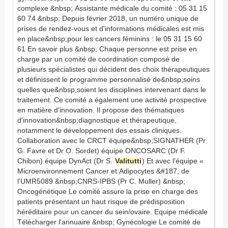
complexe &nbsp; Assistante médicale du comité : 05 31 15
60 74 &nbsp; Depuis février 2018, un numéro unique de
prises de rendez-vous et d'informations médicales est mis
en place&nbsp;pour les cancers féminins : le 05 31 15 60
61 En savoir plus &nbsp; Chaque personne est prise en
charge par un comité de coordination composé de
plusieurs spécialistes qui décident des choix thérapeutiques
et définissent le programme personnalisé de&nbsp;soins
quelles que&nbsp;soient les disciplines intervenant dans le
traitement. Ce comité a également une activité prospective
en matière d'innovation. Il propose des thématiques
d'innovation&nbsp;diagnostique et thérapeutique,
notamment le développement des essais cliniques.
Collaboration avec le CRCT équipe&nbsp;SIGNATHER (Pr
G. Favre et Dr O. Sordet) équipe ONCOSARC (Dr F.
Chibon) équipe DynAct (Dr S.
Valitutti
) Et avec l’équipe «
Microenvironnement Cancer et Adipocytes &#187; de
l’UMR5089 &nbsp;CNRS-IPBS (Pr C. Muller) &nbsp;
Oncogénétique Le comité assure la prise en charge des
patients présentant un haut risque de prédisposition
héréditaire pour un cancer du sein/ovaire. Equipe médicale
Télécharger l'annuaire &nbsp; Gynécologie Le comité de