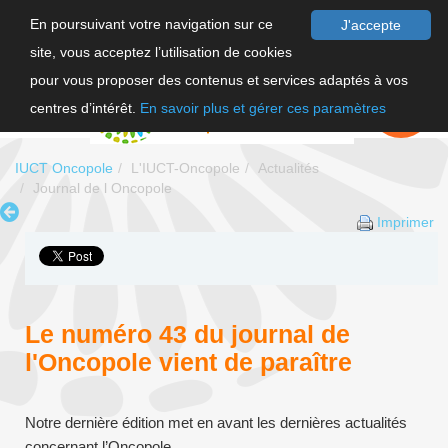
En poursuivant votre navigation sur ce
J'accepte
site, vous acceptez l’utilisation de cookies
F
pour vous proposer des contenus et services adaptés à vos
EN
FAIRE UN
DON
centres d’intérêt.
En savoir plus et gérer ces paramètres
IUCT Oncopole
L'IUCT-Oncopole
Actualités
Journal de l Oncopole
Imprimer
Le numéro 43 du journal de
l'Oncopole vient de paraître
Notre dernière édition met en avant les dernières actualités
concernant l’Oncopole.