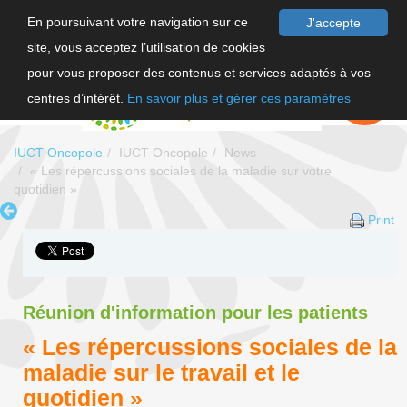
En poursuivant votre navigation sur ce
J'accepte
site, vous acceptez l’utilisation de cookies
FR
pour vous proposer des contenus et services adaptés à vos
EN
FAIRE UN
DON
centres d’intérêt.
En savoir plus et gérer ces paramètres
IUCT Oncopole
IUCT Oncopole
News
« Les répercussions sociales de la maladie sur votre
quotidien »
Print
Réunion d'information pour les patients
« Les répercussions sociales de la
maladie sur le travail et le
quotidien »