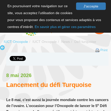
En poursuivant votre navigation sur ce
J'accepte
site, vous acceptez l’utilisation de cookies
FR
pour vous proposer des contenus et services adaptés à vos
EN
FAIRE UN
DON
centres d’intérêt.
En savoir plus et gérer ces paramètres
IUCT Oncopole
IUCT Oncopole
News
Défi turquoise
Print
8 mai 2026
Lancement du défi Turquoise
Le 8 mai, c’est aussi la journée mondiale contre les cancers
e
de l’ovaire. L’occasion pour l’Oncopole de lancer le 5
Défi