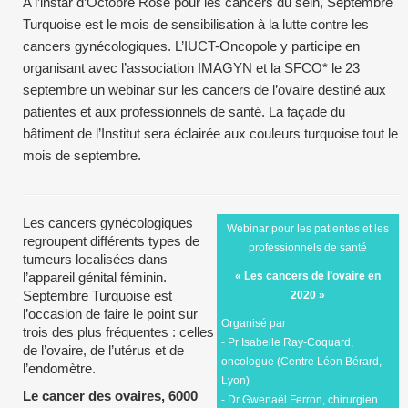
A l’instar d’Octobre Rose pour les cancers du sein, Septembre
Turquoise est le mois de sensibilisation à la lutte contre les
cancers gynécologiques. L’IUCT-Oncopole y participe en
organisant avec l’association IMAGYN et la SFCO* le 23
septembre un webinar sur les cancers de l’ovaire destiné aux
patientes et aux professionnels de santé. La façade du
bâtiment de l’Institut sera éclairée aux couleurs turquoise tout le
mois de septembre.
Les cancers gynécologiques
Webinar pour les patientes et les
regroupent différents types de
professionnels de santé
tumeurs localisées dans
l’appareil génital féminin.
« Les cancers de l’ovaire en
Septembre Turquoise est
2020 »
l’occasion de faire le point sur
Organisé par
trois des plus fréquentes : celles
- Pr Isabelle Ray-Coquard,
de l’ovaire, de l’utérus et de
oncologue (Centre Léon Bérard,
l’endomètre.
Lyon)
Le cancer des ovaires, 6000
- Dr Gwenaël Ferron, chirurgien