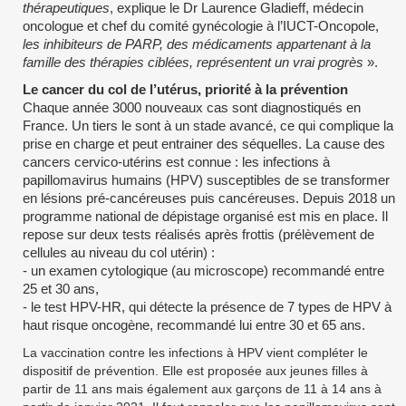
thérapeutiques
, explique le Dr Laurence Gladieff, médecin
oncologue et chef du comité gynécologie à l’IUCT-Oncopole,
les inhibiteurs de PARP, des médicaments appartenant à la
famille des thérapies ciblées, représentent un vrai progrès
».
Le cancer du col de l’utérus, priorité à la prévention
Chaque année 3000 nouveaux cas sont diagnostiqués en
France. Un tiers le sont à un stade avancé, ce qui complique la
prise en charge et peut entrainer des séquelles. La cause des
cancers cervico-utérins est connue : les infections à
papillomavirus humains (HPV) susceptibles de se transformer
en lésions pré-cancéreuses puis cancéreuses. Depuis 2018 un
programme national de dépistage organisé est mis en place. Il
repose sur deux tests réalisés après frottis (prélèvement de
cellules au niveau du col utérin) :
- un examen cytologique (au microscope) recommandé entre
25 et 30 ans,
- le test HPV-HR, qui détecte la présence de 7 types de HPV à
haut risque oncogène, recommandé lui entre 30 et 65 ans.
La vaccination contre les infections à HPV vient compléter le
dispositif de prévention. Elle est proposée aux jeunes filles à
partir de 11 ans mais également aux garçons de 11 à 14 ans à