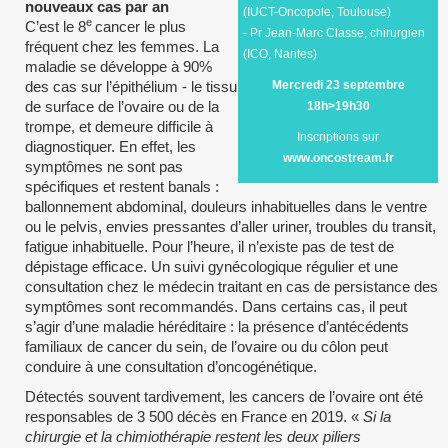
nouveaux cas par an
(IUCT-Oncopole, Toulouse)
e
C’est le 8
cancer le plus
- Pr Jean-Marc Classe, chirurgien
fréquent chez les femmes. La
(ICO, Nantes)
maladie se développe à 90%
des cas sur l’épithélium - le tissu
Mercredi 23 septembre
de surface de l’ovaire ou de la
18h>19h30
trompe, et demeure difficile à
Inscriptions sur
diagnostiquer. En effet, les
www.oncostream.fr
symptômes ne sont pas
spécifiques et restent banals :
ballonnement abdominal, douleurs inhabituelles dans le ventre
ou le pelvis, envies pressantes d’aller uriner, troubles du transit,
fatigue inhabituelle. Pour l’heure, il n’existe pas de test de
dépistage efficace. Un suivi gynécologique régulier et une
consultation chez le médecin traitant en cas de persistance des
symptômes sont recommandés. Dans certains cas, il peut
s’agir d’une maladie héréditaire : la présence d’antécédents
familiaux de cancer du sein, de l’ovaire ou du côlon peut
conduire à une consultation d’oncogénétique.
Détectés souvent tardivement, les cancers de l’ovaire ont été
responsables de 3 500 décès en France en 2019. «
Si la
chirurgie et la chimiothérapie restent les deux piliers