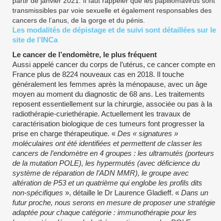
partir de janvier 2021. Il faut rappeler que les papillomavirus sont
transmissibles par voie sexuelle et également responsables des
cancers de l’anus, de la gorge et du pénis.
Les modalités de dépistage et de suivi sont détaillées sur le
site de l’INCa
Le cancer de l’endomètre, le plus fréquent
Aussi appelé cancer du corps de l’utérus, ce cancer compte en
France plus de 8224 nouveaux cas en 2018. Il touche
généralement les femmes après la ménopause, avec un âge
moyen au moment du diagnostic de 68 ans. Les traitements
reposent essentiellement sur la chirurgie, associée ou pas à la
radiothérapie-curiethérapie. Actuellement les travaux de
caractérisation biologique de ces tumeurs font progresser la
prise en charge thérapeutique. «
Des « signatures »
moléculaires ont été identifiées et permettent de classer les
cancers de l’endomètre en 4 groupes : les ultramutés (porteurs
de la mutation POLE), les hypermutés (avec déficience du
système de réparation de l’ADN MMR), le groupe avec
altération de P53 et un quatrième qui englobe les profils dits
non-spécifiques
», détaille le Dr Laurence Gladieff. «
Dans un
futur proche, nous serons en mesure de proposer une stratégie
adaptée pour chaque catégorie : immunothérapie pour les