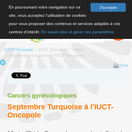
En poursuivant votre navigation sur ce
J'accepte
site, vous acceptez l’utilisation de cookies
FR
pour vous proposer des contenus et services adaptés à vos
EN
FAIRE UN
DON
centres d’intérêt.
En savoir plus et gérer ces paramètres
IUCT Oncopole
IUCT Oncopole
News
Septembre turquoise à l'IUCT Oncopole
Print
Cancers gynécologiques
Septembre Turquoise à l'IUCT-
Oncopole