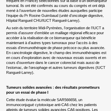
fréquent en France) sélectionnés sur la base d'un biomarqueur
tumoral. Ils ont été confirmés au cours du congrès et ont déjà
mené à l'ouverture de nouvelles études auxquelles participe
l'équipe du Pr Rosine Guimbaud (unité d'oncologie digestive,
Hôpital Rangueil CHU/IUCT Rangueil-Larrey).
Au sein du territoire Midi-Pyrénées, l'organisation de l'IUCT a
permis d'assurer d'emblée un maillage régional efficace pour
accéder à la réalisation de ce biomarqueur qui bénéficie
maintenant à d'autres types tumoraux pour l'accès à des
essais d'immunothérapie de phase précoce ou plus avancée.
En cancérologie digestive, le champ des immunothérapies est
en cours d'exploration avec de nouveaux essais ouverts et en
cours d'ouverture dans le cancer colorectal mais aussi de
l'estomac, de l'œsophage et autres tumeurs digestives (IUCT
Rangueil-Larrey).
Tumeurs solides avancées : des résultats prometteurs
pour un essai de phase I
Cette étude évalue la molécule SAR566658, un
immunoconjugué cytotoxique anti-CA6 chez les patients
atteints de tumeurs solides avancées CA6 positives. Les