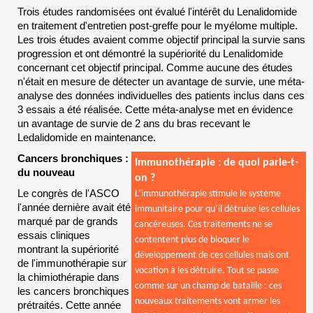
Trois études randomisées ont évalué l'intérêt du Lenalidomide
en traitement d'entretien post-greffe pour le myélome multiple.
Les trois études avaient comme objectif principal la survie sans
progression et ont démontré la supériorité du Lenalidomide
concernant cet objectif principal. Comme aucune des études
n'était en mesure de détecter un avantage de survie, une méta-
analyse des données individuelles des patients inclus dans ces
3 essais a été réalisée. Cette méta-analyse met en évidence
un avantage de survie de 2 ans du bras recevant le
Ledalidomide en maintenance.
Cancers bronchiques :
Immunothérapie : de quoi parle-t-
du nouveau
on ?
Le congrès de l'ASCO
L’immunothérapie stimule le système
l'année dernière avait été
immunitaire pour qu’il détruise les cellules
marqué par de grands
cancéreuses. Ces traitements ne se
essais cliniques
contentent plus de bloquer le
montrant la supériorité
développement de ces cellules mais ont
de l'immunothérapie sur
vocation à les détruire. Tout se passe
la chimiothérapie dans
comme sur un champ de bataille : ces
les cancers bronchiques
nouveaux traitements vont armer les
prétraités. Cette année