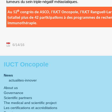
tumeurs du sein triple-négatif métastatiques.
e
Au 52
congrès de
ASCO, l'IUCT
Oncopole
, l’IUCT
Rangueil
-Lar
totalisé plus de 42 participations à des programmes de rech
immunothérapie
.
6/14/16
IUCT Oncopole
News
actualites-innover
About us
Governance
Scientific partners
The medical and scientific project
Les certifications et accréditations