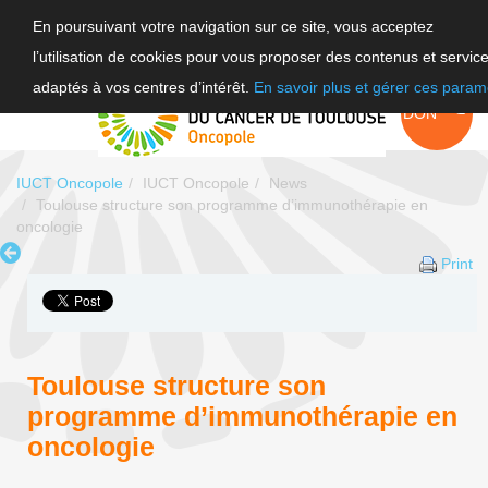
En poursuivant votre navigation sur ce site, vous acceptez
l’utilisation de cookies pour vous proposer des contenus et servic
FR
adaptés à vos centres d’intérêt.
En savoir plus et gérer ces param
EN
FAIRE UN
DON
IUCT Oncopole
IUCT Oncopole
News
Toulouse structure son programme d’immunothérapie en
oncologie
Print
Toulouse structure son
programme d’immunothérapie en
oncologie