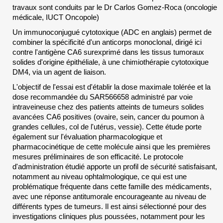
travaux sont conduits par le Dr Carlos Gomez-Roca (oncologie
médicale, IUCT Oncopole)
Un immunoconjugué cytotoxique (ADC en anglais) permet de
combiner la spécificité d'un anticorps monoclonal, dirigé ici
contre l'antigène CA6 surexprimé dans les tissus tumoraux
solides d'origine épithéliale, à une chimiothérapie cytotoxique
DM4, via un agent de liaison.
L'objectif de l'essai est d'établir la dose maximale tolérée et la
dose recommandée du SAR566658 administré par voie
intraveineuse chez des patients atteints de tumeurs solides
avancées CA6 positives (ovaire, sein, cancer du poumon à
grandes cellules, col de l'utérus, vessie). Cette étude porte
également sur l'évaluation pharmacologique et
pharmacocinétique de cette molécule ainsi que les premières
mesures préliminaires de son efficacité. Le protocole
d'administration étudié apporte un profil de sécurité satisfaisant,
notamment au niveau ophtalmologique, ce qui est une
problématique fréquente dans cette famille des médicaments,
avec une réponse antitumorale encourageante au niveau de
différents types de tumeurs. Il est ainsi sélectionné pour des
investigations cliniques plus poussées, notamment pour les