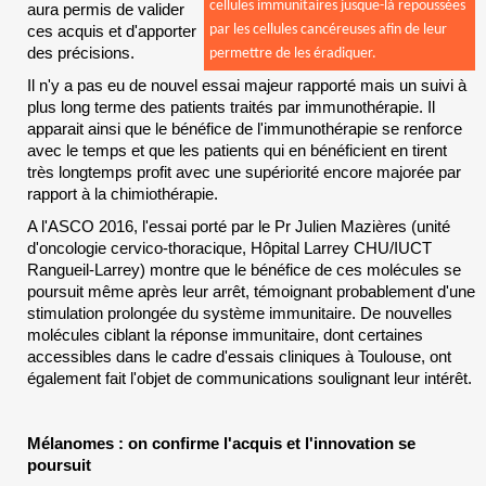
cellules immunitaires jusque-là repoussées
aura permis de valider
ces acquis et d'apporter
par les cellules cancéreuses afin de leur
des précisions.
permettre de les éradiquer.
Il n'y a pas eu de nouvel essai majeur rapporté mais un suivi à
plus long terme des patients traités par immunothérapie. Il
apparait ainsi que le bénéfice de l'immunothérapie se renforce
avec le temps et que les patients qui en bénéficient en tirent
très longtemps profit avec une supériorité encore majorée par
rapport à la chimiothérapie.
A l'ASCO 2016, l'essai porté par le Pr Julien Mazières (unité
d'oncologie cervico-thoracique, Hôpital Larrey CHU/IUCT
Rangueil-Larrey) montre que le bénéfice de ces molécules se
poursuit même après leur arrêt, témoignant probablement d'une
stimulation prolongée du système immunitaire. De nouvelles
molécules ciblant la réponse immunitaire, dont certaines
accessibles dans le cadre d'essais cliniques à Toulouse, ont
également fait l'objet de communications soulignant leur intérêt.
Mélanomes : on confirme l'acquis et l'innovation se
poursuit