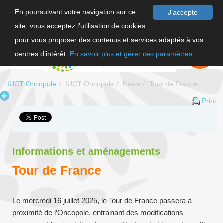
En poursuivant votre navigation sur ce
J'accepte
site, vous acceptez l’utilisation de cookies
FR
pour vous proposer des contenus et services adaptés à vos
EN
FAIRE UN
DON
centres d’intérêt.
En savoir plus et gérer ces paramètres
IUCT Oncopole
IUCT Oncopole
News
Tour de France
Print
Informations et aménagements
Tour de France
Le mercredi 16 juillet 2025, le Tour de France passera à
proximité de l’Oncopole, entrainant des modifications