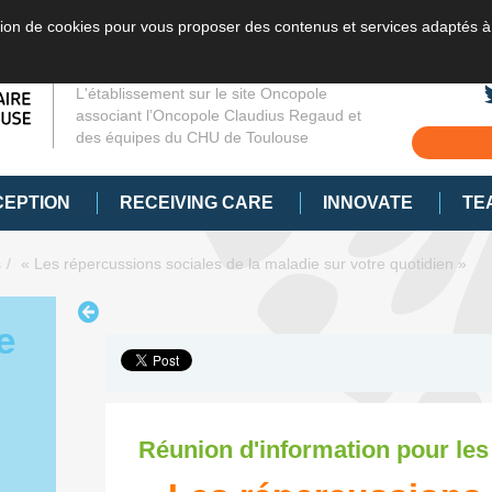
sation de cookies pour vous proposer des contenus et services adaptés à
L'établissement sur le site Oncopole
associant l’Oncopole Claudius Regaud et
des équipes du CHU de Toulouse
CEPTION
RECEIVING CARE
INNOVATE
TE
s
« Les répercussions sociales de la maladie sur votre quotidien »
e
Réunion d'information pour les