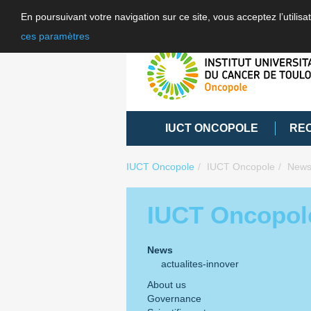
En poursuivant votre navigation sur ce site, vous acceptez l’utili
ces paramètres
IUCT ONCOPOLE
RE
IUCT Oncopole
IUCT Oncopole
New
IUCT Oncopol
News
actualites-innover
About us
Governance