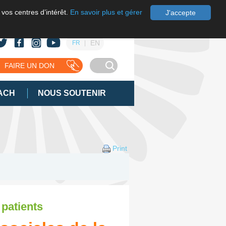
 vos centres d’intérêt.
En savoir plus et gérer
J'accepte
EN
FR
FAIRE UN DON
ACH
NOUS SOUTENIR
Print
 patients