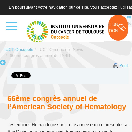
En poursuivant votre navigation sur ce site, vous acceptez l’utili
FR
EN
FAIRE UN
DON
IUCT Oncopole
IUCT Oncopole
News
66eme congres annuel de l ASH
Print
66ème congrès annuel de
l’American Society of Hematology
Les équipes Hématologie sont cette année encore présentes à
San Diego pour partager leurs travaux avec les experts