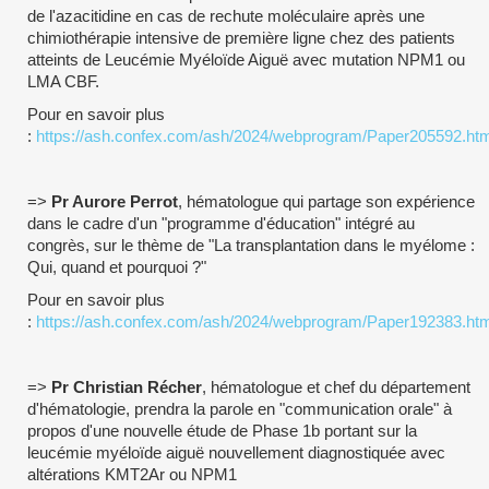
de l'azacitidine en cas de rechute moléculaire après une
chimiothérapie intensive de première ligne chez des patients
atteints de Leucémie Myéloïde Aiguë avec mutation NPM1 ou
LMA CBF.
Pour en savoir plus
:
https://ash.confex.com/ash/2024/webprogram/Paper205592.htm
=>
Pr Aurore Perrot
, hématologue qui partage son expérience
dans le cadre d'un "programme d'éducation" intégré au
congrès, sur le thème de "La transplantation dans le myélome :
Qui, quand et pourquoi ?"
Pour en savoir plus
:
https://ash.confex.com/ash/2024/webprogram/Paper192383.htm
=>
Pr Christian Récher
, hématologue et chef du département
d'hématologie, prendra la parole en "communication orale" à
propos d'une nouvelle étude de Phase 1b portant sur la
leucémie myéloïde aiguë nouvellement diagnostiquée avec
altérations KMT2Ar ou NPM1