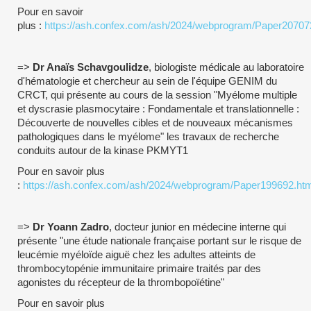
Pour en savoir
plus :
https://ash.confex.com/ash/2024/webprogram/Paper20707
=>
Dr Anaïs Schavgoulidze
, biologiste médicale au laboratoire
d'hématologie et chercheur au sein de l'équipe GENIM du
CRCT, qui présente au cours de la session "Myélome multiple
et dyscrasie plasmocytaire : Fondamentale et translationnelle :
Découverte de nouvelles cibles et de nouveaux mécanismes
pathologiques dans le myélome" les travaux de recherche
conduits autour de la kinase PKMYT1
Pour en savoir plus
:
https://ash.confex.com/ash/2024/webprogram/Paper199692.htm
=>
Dr Yoann Zadro
, docteur junior en médecine interne qui
présente "une étude nationale française portant sur le risque de
leucémie myéloïde aiguë chez les adultes atteints de
thrombocytopénie immunitaire primaire traités par des
agonistes du récepteur de la thrombopoïétine"
Pour en savoir plus