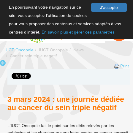
En poursuivant votre navigation sur ce
J'accepte
site, vous acceptez l’utilisation de cookies
FR
pour vous proposer des contenus et services adaptés à vos
EN
FAIRE UN
DON
centres d’intérêt.
En savoir plus et gérer ces paramètres
IUCT Oncopole
IUCT Oncopole
News
Cancer sein triple negatif
Print
3 mars 2024 : une journée dédiée
au cancer du sein triple négatif
L'IUCT-Oncopole fait le point sur les défis relevés par les
médecins et les chercheurs pour luttre contre ce cancer agressif