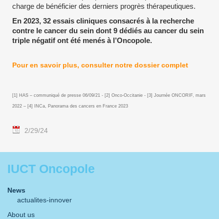
charge de bénéficier des derniers progrès thérapeutiques.
En 2023, 32 essais cliniques consacrés à la recherche
contre le cancer du sein dont 9 dédiés au cancer du sein
triple négatif ont été menés à l’Oncopole.
Pour en savoir plus, consulter notre dossier complet
[1] HAS – communiqué de presse 06/09/21 - [2] Onco-Occitanie - [3] Journée ONCORIF, mars
2022 – [4] INCa, Panorama des cancers en France 2023
2/29/24
IUCT Oncopole
News
actualites-innover
About us