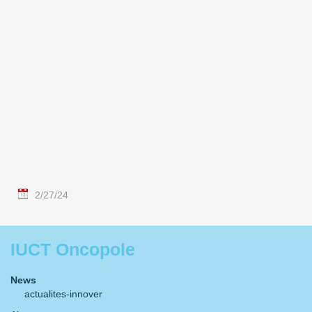
2/27/24
IUCT Oncopole
News
actualites-innover