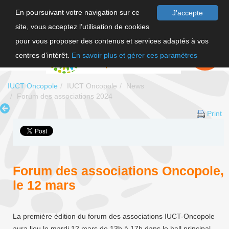
En poursuivant votre navigation sur ce
J'accepte
site, vous acceptez l’utilisation de cookies
FR
pour vous proposer des contenus et services adaptés à vos
EN
FAIRE UN
DON
centres d’intérêt.
En savoir plus et gérer ces paramètres
IUCT Oncopole
IUCT Oncopole
News
Forum des associations 2024
Print
Forum des associations Oncopole,
le 12 mars
La première édition du forum des associations IUCT-Oncopole
aura lieu le mardi 12 mars de 13h à 17h dans le hall principal.