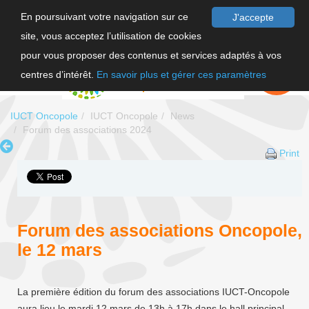
En poursuivant votre navigation sur ce
J'accepte
site, vous acceptez l’utilisation de cookies
FR
pour vous proposer des contenus et services adaptés à vos
EN
FAIRE UN
DON
centres d’intérêt.
En savoir plus et gérer ces paramètres
IUCT Oncopole
IUCT Oncopole
News
Forum des associations 2024
Print
Forum des associations Oncopole,
le 12 mars
La première édition du forum des associations IUCT-Oncopole
aura lieu le mardi 12 mars de 13h à 17h dans le hall principal.