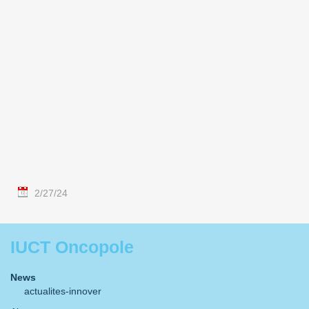
2/27/24
IUCT Oncopole
News
actualites-innover