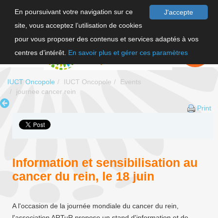
En poursuivant votre navigation sur ce
J'accepte
site, vous acceptez l’utilisation de cookies
FR
pour vous proposer des contenus et services adaptés à vos
EN
FAIRE UN
DON
centres d’intérêt.
En savoir plus et gérer ces paramètres
IUCT Oncopole
IUCT Oncopole
Events
journee cancer rein
Print
Information et sensibilisation au
cancer du rein, le 18 juin
A l'occasion de la journée mondiale du cancer du rein,
l'association ARTuR propose un stand d'information et de