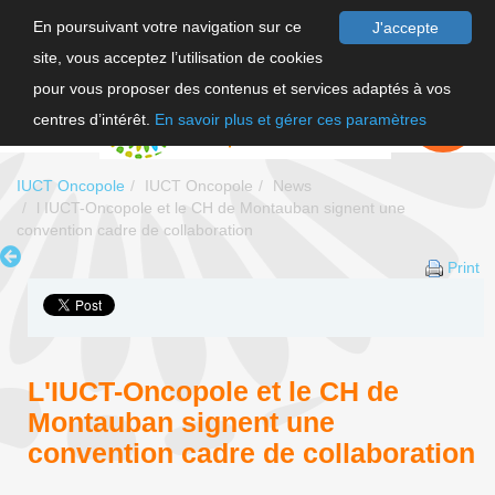
En poursuivant votre navigation sur ce
J'accepte
site, vous acceptez l’utilisation de cookies
FR
pour vous proposer des contenus et services adaptés à vos
EN
FAIRE UN
DON
centres d’intérêt.
En savoir plus et gérer ces paramètres
IUCT Oncopole
IUCT Oncopole
News
l IUCT-Oncopole et le CH de Montauban signent une
convention cadre de collaboration
Print
L'IUCT-Oncopole et le CH de
Montauban signent une
convention cadre de collaboration