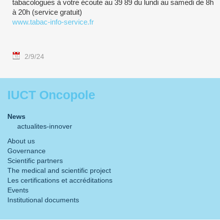
tabacologues à votre écoute au 39 89 du lundi au samedi de 8h
à 20h (service gratuit)
www.tabac-info-service.fr
2/9/24
IUCT Oncopole
News
actualites-innover
About us
Governance
Scientific partners
The medical and scientific project
Les certifications et accréditations
Events
Institutional documents