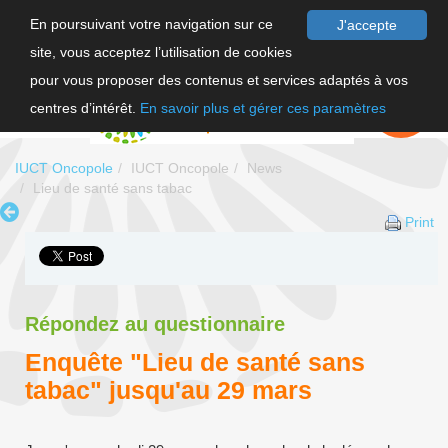
En poursuivant votre navigation sur ce
J'accepte
site, vous acceptez l’utilisation de cookies
FR
pour vous proposer des contenus et services adaptés à vos
EN
FAIRE UN
DON
centres d’intérêt.
En savoir plus et gérer ces paramètres
IUCT Oncopole
IUCT Oncopole
News
Lieu de santé sans tabac
Print
Répondez au questionnaire
Enquête "Lieu de santé sans
tabac" jusqu'au 29 mars