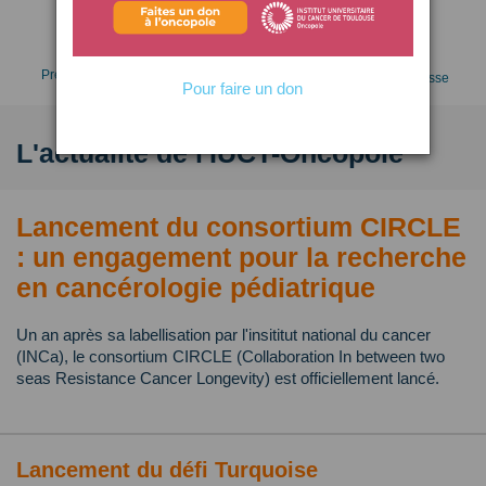
Faire un don
Prendre RDV
Espace presse
Pour faire un don
L'actualité de l'IUCT-Oncopole
Lancement du consortium CIRCLE
: un engagement pour la recherche
en cancérologie pédiatrique
Un an après sa labellisation par l'insititut national du cancer
(INCa), le consortium CIRCLE (Collaboration In between two
seas Resistance Cancer Longevity) est officiellement lancé.
Lancement du défi Turquoise