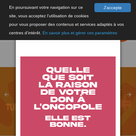
En poursuivant votre navigation sur ce
J'accepte
site, vous acceptez l’utilisation de cookies
F
×
pour vous proposer des contenus et services adaptés à vos
EN
FAIRE UN
DON
centres d’intérêt.
En savoir plus et gérer ces paramètres
SEPTEMBRE TURQUOISE, LANCEMENT
DU DÉFI TURQUOISE
EN SAVOIR PLUS