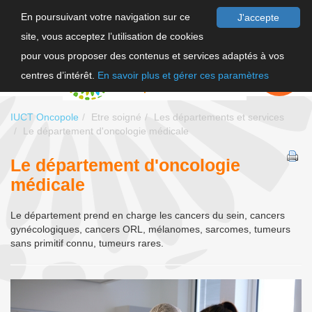
En poursuivant votre navigation sur ce
J'accepte
site, vous acceptez l’utilisation de cookies
F
pour vous proposer des contenus et services adaptés à vos
EN
FAIRE UN
DON
centres d’intérêt.
En savoir plus et gérer ces paramètres
IUCT Oncopole
Etre soigné
Les départements et services
Le département d'oncologie médicale
Le département d'oncologie
médicale
Le département prend en charge les cancers du sein, cancers
gynécologiques, cancers ORL, mélanomes, sarcomes, tumeurs
sans primitif connu, tumeurs rares.