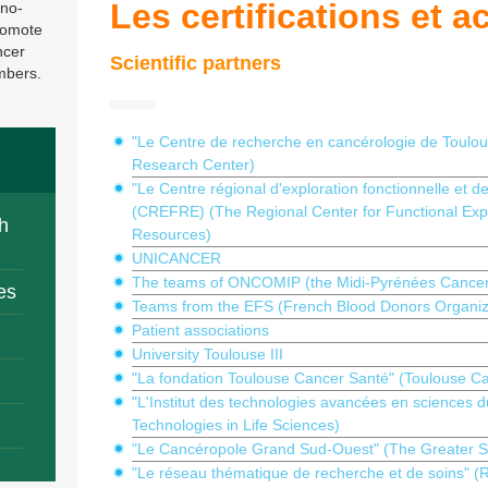
Les certifications et a
 no-
promote
ncer
Scientific partners
embers.
"Le Centre de recherche en cancérologie de Toulo
Research Center)
"Le Centre régional d'exploration fonctionnelle et 
(CREFRE) (The Regional Center for Functional Exp
h
Resources)
UNICANCER
The teams of ONCOMIP (the Midi-Pyrénées Cancer N
es
Teams from the EFS (French Blood Donors Organiz
Patient associations
University Toulouse III
"La fondation Toulouse Cancer Santé" (Toulouse C
"L'Institut des technologies avancées en sciences du
Technologies in Life Sciences)
"Le Cancéropole Grand Sud-Ouest" (The Greater S
"Le réseau thématique de recherche et de soins" (