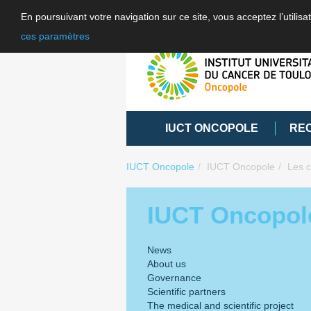
En poursuivant votre navigation sur ce site, vous acceptez l’utili
ces paramètres
IUCT ONCOPOLE
RE
IUCT Oncopole
IUCT Oncopole
Les c
IUCT Oncopol
News
About us
Governance
Scientific partners
The medical and scientific project