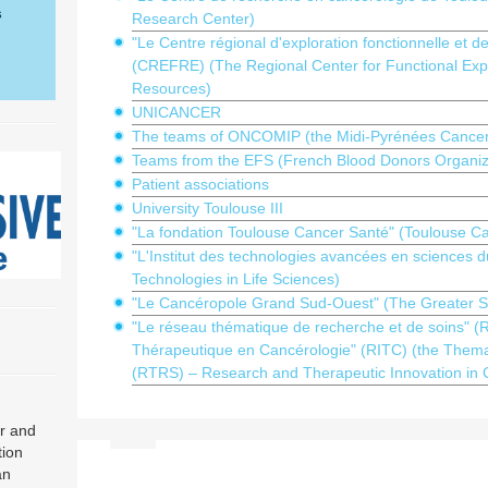
s
Research Center)
"Le Centre régional d'exploration fonctionnelle et 
(CREFRE) (The Regional Center for Functional Exp
Resources)
UNICANCER
The teams of ONCOMIP (the Midi-Pyrénées Cancer N
Teams from the EFS (French Blood Donors Organiz
Patient associations
University Toulouse III
"La fondation Toulouse Cancer Santé" (Toulouse C
"L'Institut des technologies avancées en sciences du
Technologies in Life Sciences)
"Le Cancéropole Grand Sud-Ouest" (The Greater S
"Le réseau thématique de recherche et de soins" (
Thérapeutique en Cancérologie" (RITC) (the Thema
(RTRS) – Research and Therapeutic Innovation in 
r and
tion
an