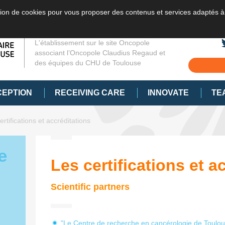
sation de cookies pour vous proposer des contenus et services adaptés à
L'établissement sur le site Oncopole
associant l’Oncopole Claudius Regaud et
des équipes du CHU de Toulouse
CEPTION
RECEIVING CARE
INNOVATE
TE
ertifications et accréditations
e
Les certifications et a
Scientific partners
"Le Centre de recherche en cancérologie de Toulo