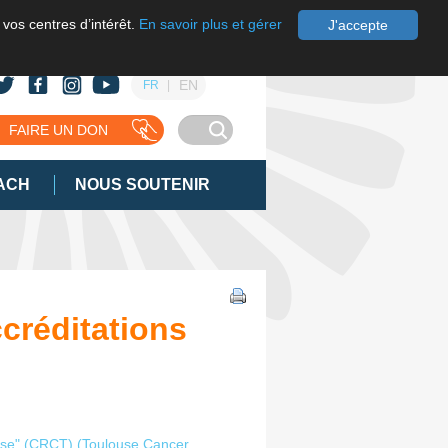
 vos centres d’intérêt.
En savoir plus et gérer
J'accepte
EN
FR
FAIRE UN DON
ACH
NOUS SOUTENIR
ccréditations
use" (CRCT) (Toulouse Cancer