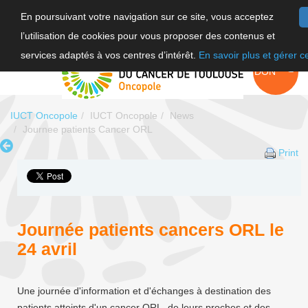
En poursuivant votre navigation sur ce site, vous acceptez
l’utilisation de cookies pour vous proposer des contenus et
FR
services adaptés à vos centres d’intérêt.
En savoir plus et gérer 
EN
FAIRE UN
DON
IUCT Oncopole
IUCT Oncopole
News
Journee patients Cancer ORL
Print
Journée patients cancers ORL le
24 avril
Une journée d'information et d'échanges à destination des
patients atteints d'un cancer ORL, de leurs proches et des